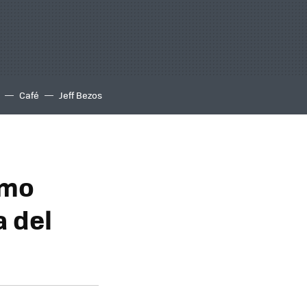
Café
Jeff Bezos
ómo
a del