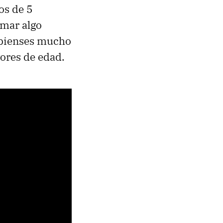
os de 5
omar algo
o pienses mucho
yores de edad.