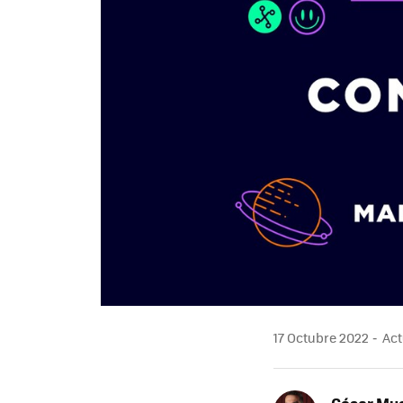
17 Octubre 2022
Act
César Mu