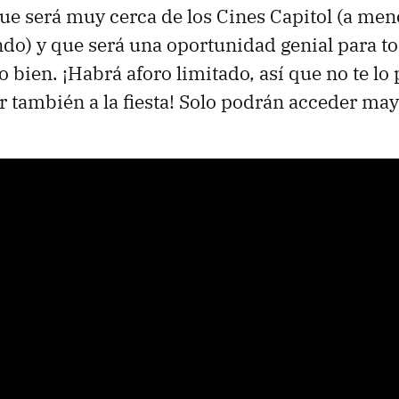
e será muy cerca de los Cines Capitol (a men
o) y que será una oportunidad genial para t
lo bien. ¡Habrá aforo limitado, así que no te l
ir también a la fiesta! Solo podrán acceder ma