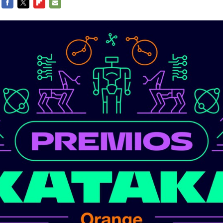
FACEBOOK
TWITTER
FLIPBOARD
E-
MAIL