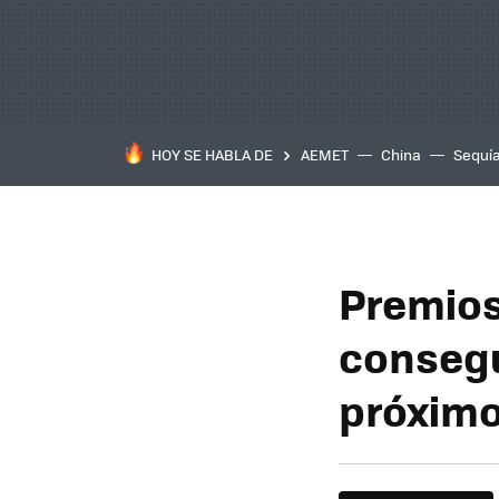
HOY SE HABLA DE
AEMET
China
Sequí
Premios
consegu
próximo