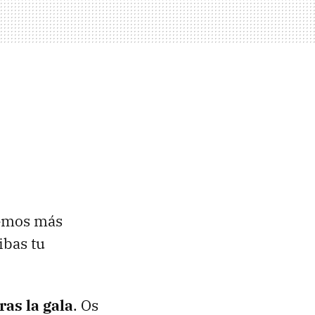
remos más
ibas tu
ras la gala
. Os