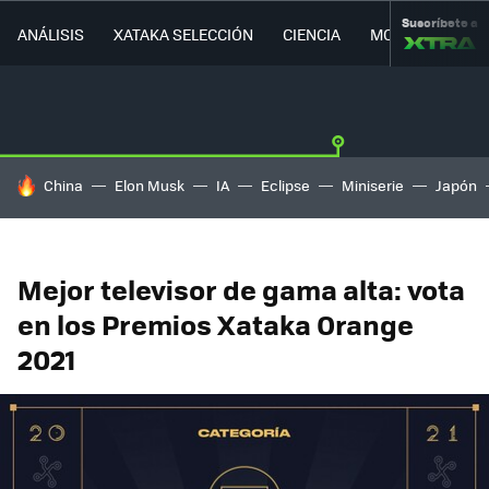
Suscríbete a
ANÁLISIS
XATAKA SELECCIÓN
CIENCIA
MOVILIDAD
HOY SE HABLA DE
China
Elon Musk
IA
Eclipse
Miniserie
Japón
Mejor televisor de gama alta: vota
en los Premios Xataka Orange
2021