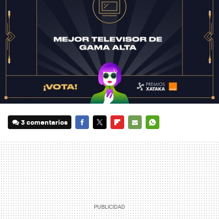
3 comentarios
FACEBOOK
TWITTER
FLIPBOARD
E-
WHATSAPP
MAIL