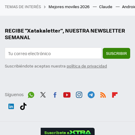
TEMAS DE INTERÉS
Mejores moviles 2026
Claude
Androi
RECIBE "Xatakaletter", NUESTRA NEWSLETTER
SEMANAL
SUSCRIBIR
Suscribiéndote aceptas nuestra
política de privacidad
Síguenos
Wh
Twit
Fac
You
Inst
Tele
RSS
Flip
ats
ter
ebo
tub
agr
gra
boa
Link
Tikt
App
ok
e
am
m
rd
edI
ok
Suscríbete a
n