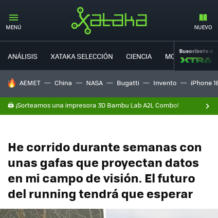
MENÚ
NUEVO
Suscríbete a
ANÁLISIS
XATAKA SELECCIÓN
CIENCIA
MOVILIDAD
HOY SE HABLA DE
AEMET
China
NASA
Bugatti
Invento
iPhone 1
🖨️ ¡Sorteamos una impresora 3D Bambu Lab A2L Combo!
He corrido durante semanas con
unas gafas que proyectan datos
en mi campo de visión. El futuro
del running tendrá que esperar