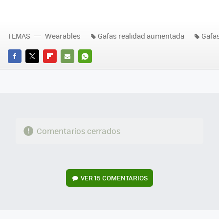
TEMAS
Wearables
Gafas realidad aumentada
Gafa
FACEBOOK
TWITTER
FLIPBOARD
E-
WHATSAPP
MAIL
Comentarios cerrados
VER
15 COMENTARIOS