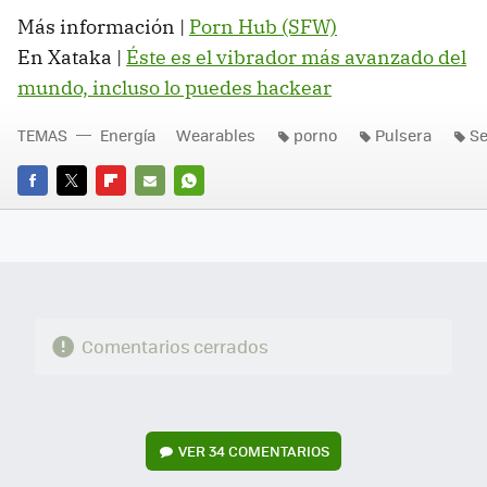
Más información |
Porn Hub (SFW)
En Xataka |
Éste es el vibrador más avanzado del
mundo, incluso lo puedes hackear
TEMAS
Energía
Wearables
porno
Pulsera
Se
FACEBOOK
TWITTER
FLIPBOARD
E-
WHATSAPP
MAIL
Comentarios cerrados
VER
34 COMENTARIOS