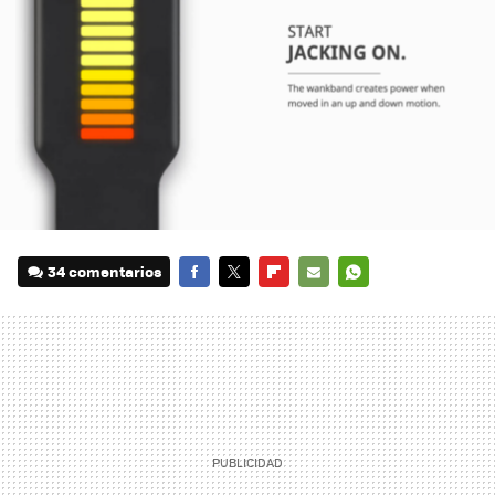
34 comentarios
FACEBOOK
TWITTER
FLIPBOARD
E-
WHATSAPP
MAIL