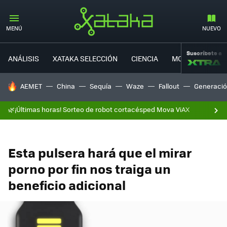
MENÚ
NUEVO
Suscríbete a
ANÁLISIS
XATAKA SELECCIÓN
CIENCIA
MOVILIDAD
HOY SE HABLA DE
AEMET
China
Sequía
Waze
Fallout
Generació
🌿¡Últimas horas! Sorteo de robot cortacésped Mova ViAX
Esta pulsera hará que el mirar
porno por fin nos traiga un
beneficio adicional