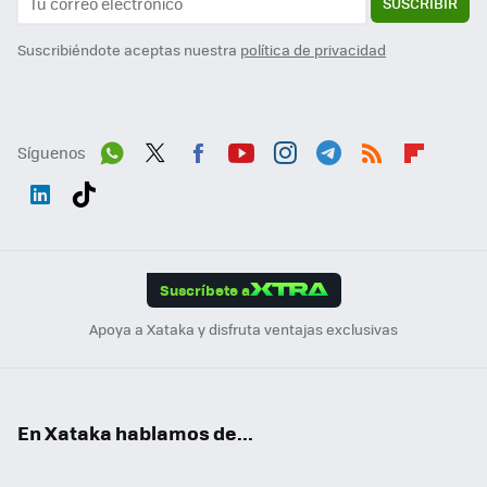
SUSCRIBIR
Suscribiéndote aceptas nuestra
política de privacidad
Síguenos
Wh
Twit
Fac
You
Inst
Tele
RSS
Flip
ats
ter
ebo
tub
agr
gra
boa
Link
Tikt
App
ok
e
am
m
rd
edI
ok
Suscríbete a
n
Apoya a Xataka y disfruta ventajas exclusivas
En Xataka hablamos de...