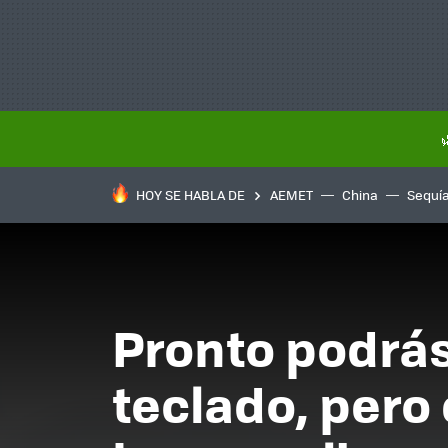
HOY SE HABLA DE
AEMET
China
Sequí
Pronto podrás
teclado, pero