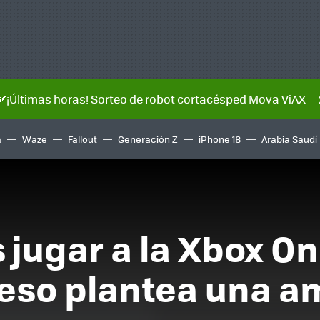
🌿¡Últimas horas! Sorteo de robot cortacésped Mova ViAX
a
Waze
Fallout
Generación Z
iPhone 18
Arabia Saudí
 jugar a la Xbox On
 eso plantea una a