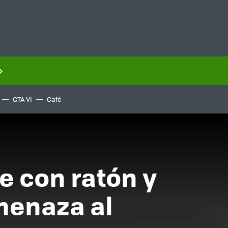
GTA VI
Café
e con ratón y
menaza al