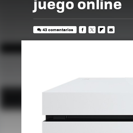
juego online
43 comentarios
FACEBOOK
TWITTER
FLIPBOARD
E-
MAIL