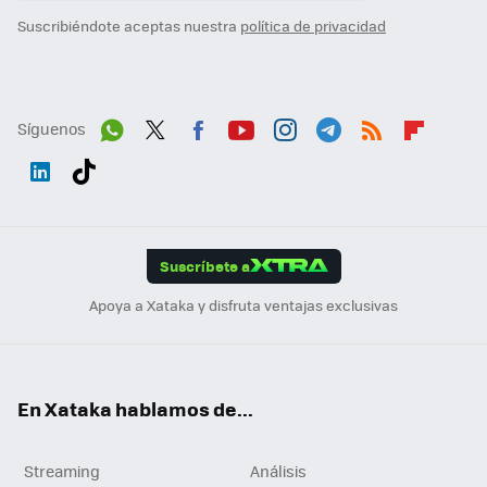
Suscribiéndote aceptas nuestra
política de privacidad
Síguenos
Wh
Twit
Fac
You
Inst
Tele
RSS
Flip
ats
ter
ebo
tub
agr
gra
boa
Link
Tikt
App
ok
e
am
m
rd
edI
ok
Suscríbete a
n
Apoya a Xataka y disfruta ventajas exclusivas
En Xataka hablamos de...
Streaming
Análisis