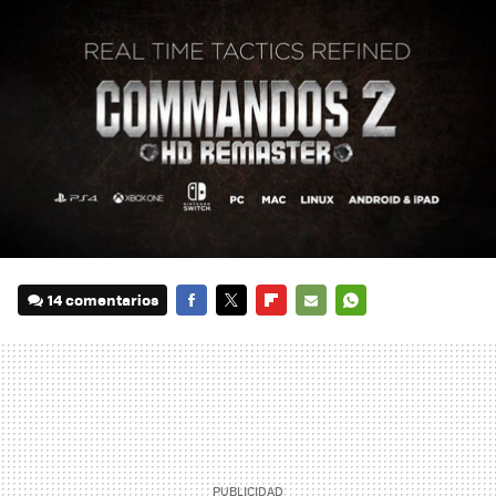
14 comentarios
FACEBOOK
TWITTER
FLIPBOARD
E-
WHATSAPP
MAIL