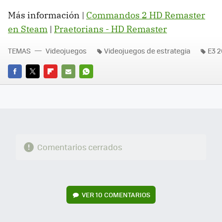
Más información |
Commandos 2 HD Remaster
en Steam
|
Praetorians - HD Remaster
TEMAS
Videojuegos
Videojuegos de estrategia
E3 2
FACEBOOK
TWITTER
FLIPBOARD
E-
WHATSAPP
MAIL
Comentarios cerrados
VER
10 COMENTARIOS