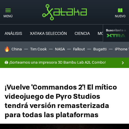
MENÚ
NUEVO
Suscríbete a
ANÁLISIS
XATAKA SELECCIÓN
CIENCIA
MOVILIDAD
HOY SE HABLA DE
China
Tim Cook
NASA
Fallout
Bugatti
iPhone 
🖨️ ¡Sorteamos una impresora 3D Bambu Lab A2L Combo!
¡Vuelve 'Commandos 2'! El mítico
videojuego de Pyro Studios
tendrá versión remasterizada
para todas las plataformas