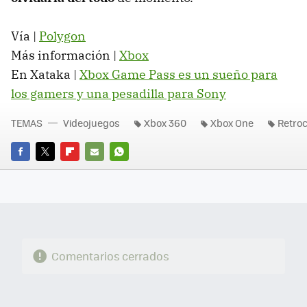
Vía |
Polygon
Más información |
Xbox
En Xataka |
Xbox Game Pass es un sueño para
los gamers y una pesadilla para Sony
TEMAS
Videojuegos
Xbox 360
Xbox One
Retroc
FACEBOOK
TWITTER
FLIPBOARD
E-
WHATSAPP
MAIL
Comentarios cerrados