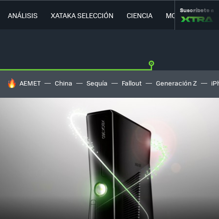
Suscríbete a
ANÁLISIS
XATAKA SELECCIÓN
CIENCIA
MOVILIDAD
HOY SE HABLA DE
AEMET
China
Sequía
Fallout
Generación Z
iP