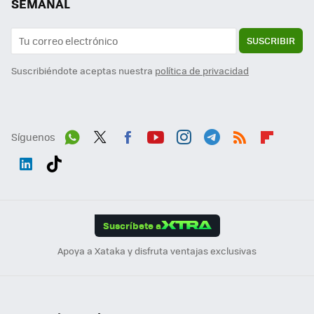
SEMANAL
SUSCRIBIR
Suscribiéndote aceptas nuestra
política de privacidad
Síguenos
Wh
Twit
Fac
You
Inst
Tele
RSS
Flip
ats
ter
ebo
tub
agr
gra
boa
Link
Tikt
App
ok
e
am
m
rd
edI
ok
Suscríbete a
n
Apoya a Xataka y disfruta ventajas exclusivas