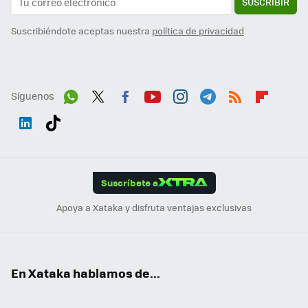
SUSCRIBIR
Suscribiéndote aceptas nuestra
política de privacidad
Síguenos
Wh
Twit
Fac
You
Inst
Tele
RSS
Flip
ats
ter
ebo
tub
agr
gra
boa
Link
Tikt
App
ok
e
am
m
rd
edI
ok
Suscríbete a
n
Apoya a Xataka y disfruta ventajas exclusivas
En Xataka hablamos de...