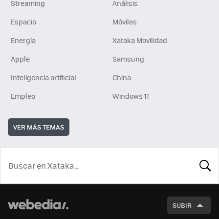
Streaming
Análisis
Espacio
Móviles
Energía
Xataka Movilidad
Apple
Samsung
Inteligencia artificial
China
Empleo
Windows 11
VER MÁS TEMAS
BUSCA
SUBIR