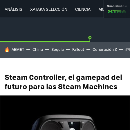
Suscríbete a
ANÁLISIS
XATAKA SELECCIÓN
CIENCIA
MOVILIDAD
HOY SE HABLA DE
AEMET
China
Sequía
Fallout
Generación Z
iP
Steam Controller, el gamepad del
futuro para las Steam Machines