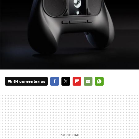
54 comentarios
FACEBOOK
TWITTER
FLIPBOARD
E-
WHATSAPP
MAIL