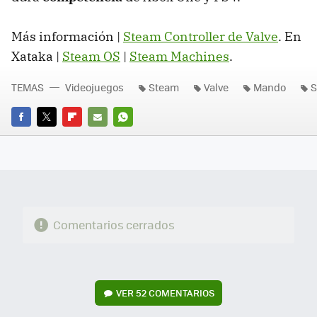
Más información |
Steam Controller de Valve
. En
Xataka |
Steam OS
|
Steam Machines
.
TEMAS
Videojuegos
Steam
Valve
Mando
S
FACEBOOK
TWITTER
FLIPBOARD
E-
WHATSAPP
MAIL
Comentarios cerrados
VER
52 COMENTARIOS