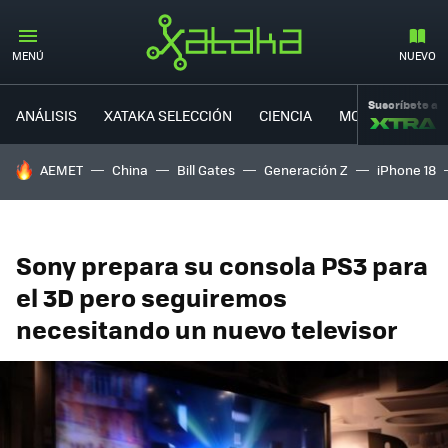
MENÚ
NUEVO
Suscríbete a
ANÁLISIS
XATAKA SELECCIÓN
CIENCIA
MOVILIDAD
HOY SE HABLA DE
AEMET
China
Bill Gates
Generación Z
iPhone 18
Sony prepara su consola PS3 para
el 3D pero seguiremos
necesitando un nuevo televisor