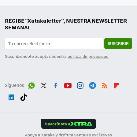
RECIBE "Xatakaletter", NUESTRA NEWSLETTER
SEMANAL
SUSCRIBIR
Suscribiéndote aceptas nuestra
política de privacidad
Síguenos
Wh
Twit
Fac
You
Inst
Tele
RSS
Flip
ats
ter
ebo
tub
agr
gra
boa
Link
Tikt
App
ok
e
am
m
rd
edI
ok
Suscríbete a
n
Apoya a Xataka y disfruta ventajas exclusivas