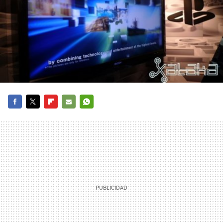
FACEBOOK
TWITTER
FLIPBOARD
E-
WHATSAPP
MAIL