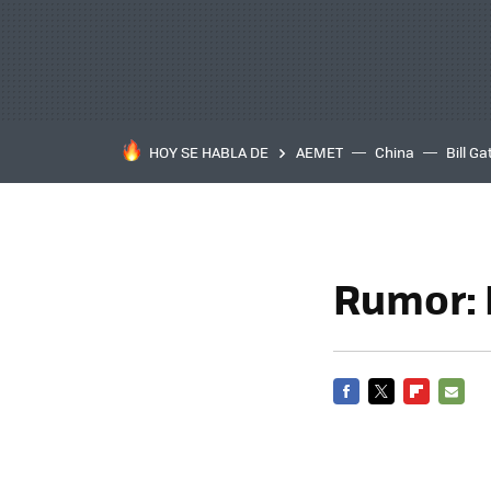
HOY SE HABLA DE
AEMET
China
Bill Ga
Rumor: 
FACEBOOK
TWITTER
FLIPBOARD
E-
MAIL