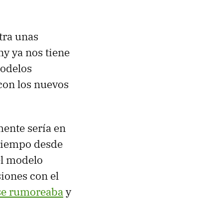
tra unas
y ya nos tiene
modelos
 con los nuevos
mente sería en
 tiempo desde
el modelo
siones con el
se rumoreaba
y