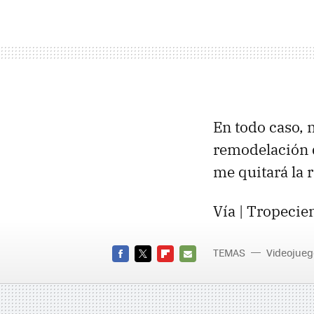
En todo caso, n
remodelación d
me quitará la 
Vía | Tropecie
TEMAS
Videojueg
FACEBOOK
TWITTER
FLIPBOARD
E-
MAIL