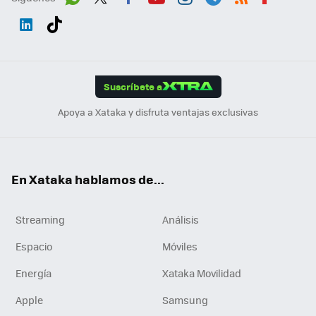
Wh
Twit
Fac
You
Inst
Tele
RSS
Flip
ats
ter
ebo
tub
agr
gra
boa
Link
Tikt
App
ok
e
am
m
rd
edI
ok
Suscríbete a
n
Apoya a Xataka y disfruta ventajas exclusivas
En Xataka hablamos de...
Streaming
Análisis
Espacio
Móviles
Energía
Xataka Movilidad
Apple
Samsung