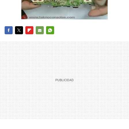
FACEBOOK
TWITTER
FLIPBOARD
E-
WHATSAPP
MAIL