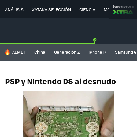
Suscríbete a
ANÁLISIS
XATAKA SELECCIÓN
CIENCIA
MOVILIDAD
HOY SE HABLA DE
AEMET
China
Generación Z
iPhone 17
Samsung G
PSP y Nintendo DS al desnudo