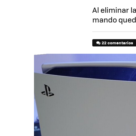
Al eliminar l
mando queda 
22 comentarios