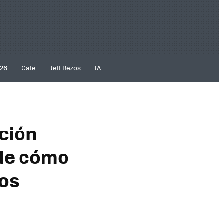
S26
Café
Jeff Bezos
IA
ción
 de cómo
sos