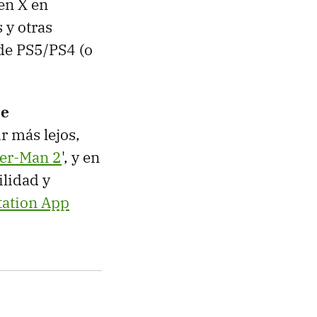
en X en
 y otras
sde PS5/PS4 (o
ue
ir más lejos,
er-Man 2
', y en
ilidad y
tation App