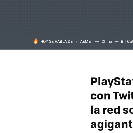
HOY SE HABLA DE
AEMET
China
Bill Ga
PlaySta
con Twi
la red 
agigan