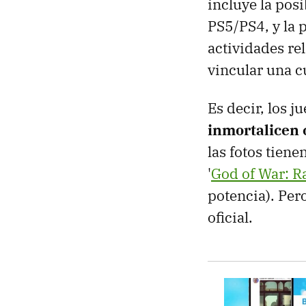
incluye la pos
PS5/PS4, y la p
actividades re
vincular una c
Es decir, los j
inmortalicen 
las fotos tiene
'
God of War: R
potencia). Per
oficial.