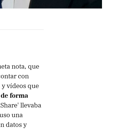
eta nota, que
contar con
s y vídeos que
 de forma
'Share' llevaba
puso una
n datos y