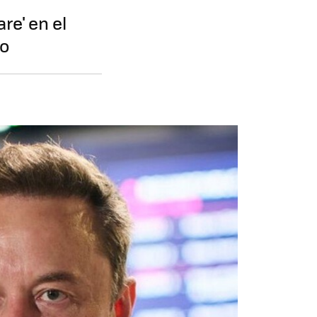
re' en el
do