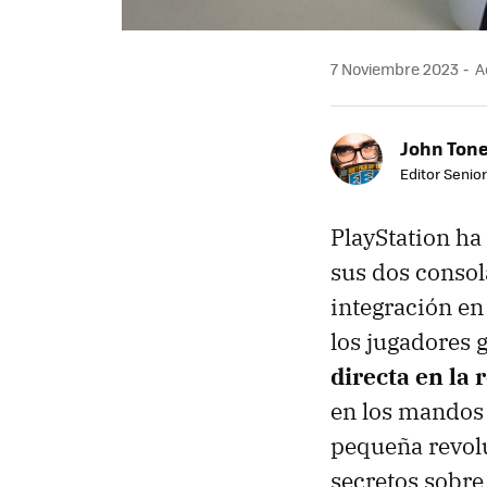
7 Noviembre 2023
Ac
John Ton
Editor Senio
PlayStation ha
sus dos consol
integración e
los jugadores 
directa en la 
en los mandos 
pequeña revol
secretos sobre 