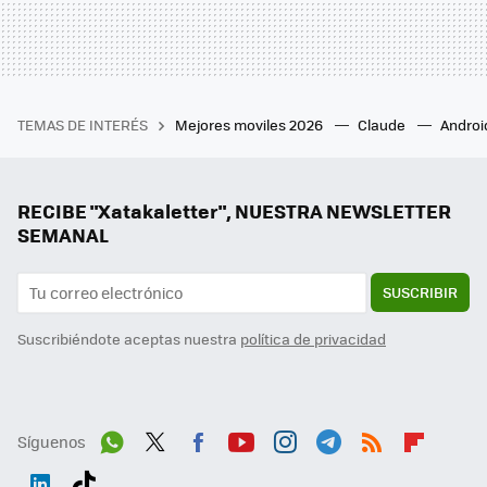
TEMAS DE INTERÉS
Mejores moviles 2026
Claude
Androi
RECIBE "Xatakaletter", NUESTRA NEWSLETTER
SEMANAL
SUSCRIBIR
Suscribiéndote aceptas nuestra
política de privacidad
Síguenos
Wh
Twit
Fac
You
Inst
Tele
RSS
Flip