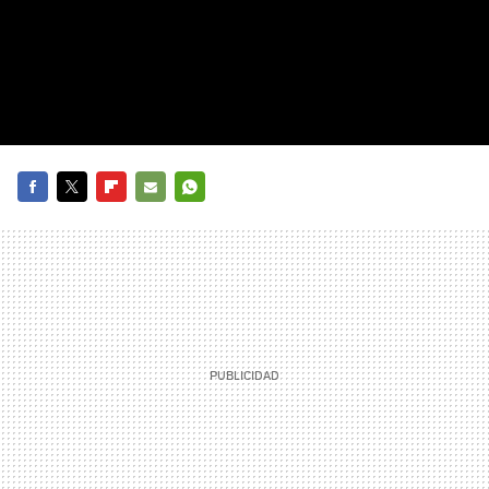
FACEBOOK
TWITTER
FLIPBOARD
E-
WHATSAPP
MAIL