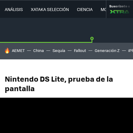
Suscríbete a
ANÁLISIS
XATAKA SELECCIÓN
CIENCIA
MOVILIDAD
HOY SE HABLA DE
AEMET
China
Sequía
Fallout
Generación Z
iP
Nintendo DS Lite, prueba de la
pantalla