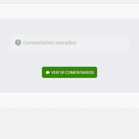
FACEBOOK
TWITTER
FLIPBOARD
E-
WHATSAPP
MAIL
Comentarios cerrados
VER
16 COMENTARIOS