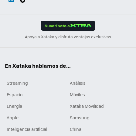
ats
ter
ebo
tub
agr
gra
boa
Link
Tikt
App
ok
e
am
m
rd
edI
ok
Suscríbete a
n
Apoya a Xataka y disfruta ventajas exclusivas
En Xataka hablamos de...
Streaming
Análisis
Espacio
Móviles
Energía
Xataka Movilidad
Apple
Samsung
Inteligencia artificial
China