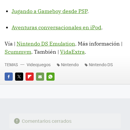
Jugando a Gameboy desde PSP
.
Aventuras conversacionales en iPod
.
Vía |
Nintendo DS Emulation
. Más información |
Scummvm
. También |
VidaExtra
.
TEMAS
Videojuegos
Nintendo
Nintendo DS
FACEBOOK
TWITTER
FLIPBOARD
E-
WHATSAPP
MAIL
Comentarios cerrados