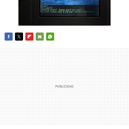
FACEBOOK
TWITTER
FLIPBOARD
E-
WHATSAPP
MAIL