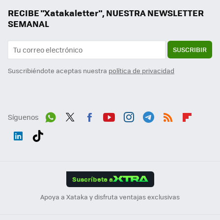
RECIBE "Xatakaletter", NUESTRA NEWSLETTER
SEMANAL
SUSCRIBIR
Suscribiéndote aceptas nuestra
política de privacidad
Síguenos
Wh
Twit
Fac
You
Inst
Tele
RSS
Flip
ats
ter
ebo
tub
agr
gra
boa
Link
Tikt
App
ok
e
am
m
rd
edI
ok
Suscríbete a
n
Apoya a Xataka y disfruta ventajas exclusivas