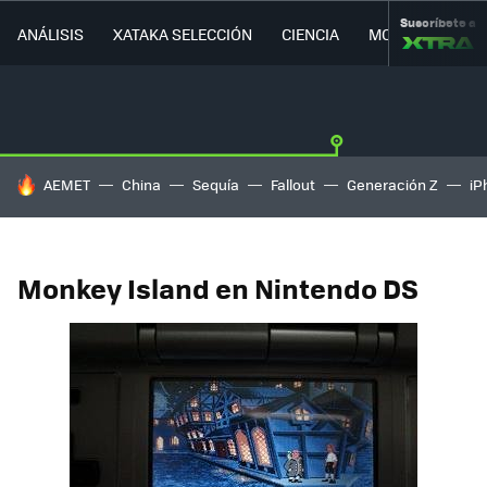
Suscríbete a
ANÁLISIS
XATAKA SELECCIÓN
CIENCIA
MOVILIDAD
HOY SE HABLA DE
AEMET
China
Sequía
Fallout
Generación Z
iP
Monkey Island en Nintendo DS