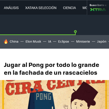
Suscríbete a
ANÁLISIS
XATAKA SELECCIÓN
CIENCIA
MOVILIDAD
HOY SE HABLA DE
China
Elon Musk
IA
Eclipse
Miniserie
Japón
Jugar al Pong por todo lo grande
en la fachada de un rascacielos