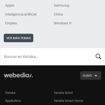
Apple
Samsung
Inteligencia artificial
China
Empleo
Windows 11
VER MÁS TEMAS
BUSCA
SUBIR
Xataka
Xataka Móvil
Applesfera
Xataka Smart Home