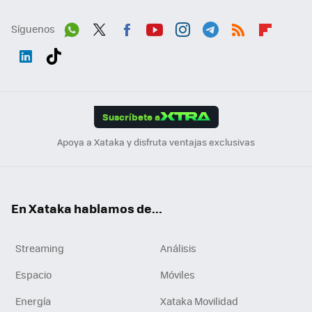
Síguenos
Wh
Twit
Fac
You
Inst
Tele
RSS
Flip
ats
ter
ebo
tub
agr
gra
boa
Link
Tikt
App
ok
e
am
m
rd
edI
ok
Suscríbete a
n
Apoya a Xataka y disfruta ventajas exclusivas
En Xataka hablamos de...
Streaming
Análisis
Espacio
Móviles
Energía
Xataka Movilidad