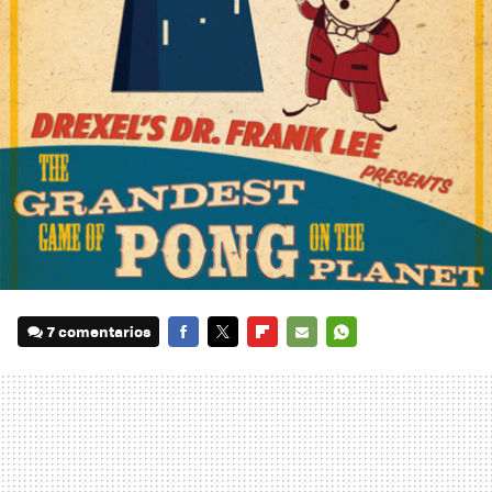
7 comentarios
FACEBOOK
TWITTER
FLIPBOARD
E-
WHATSAPP
MAIL