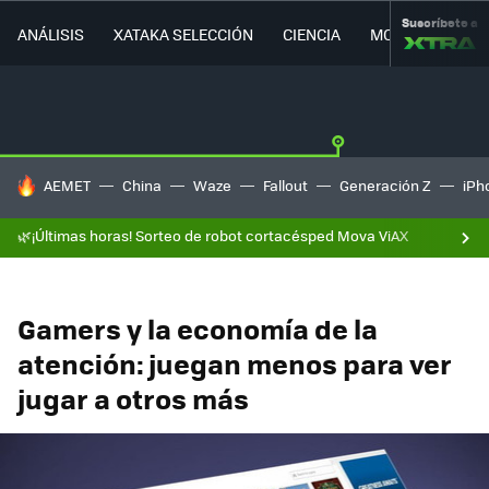
Suscríbete a
ANÁLISIS
XATAKA SELECCIÓN
CIENCIA
MOVILIDAD
HOY SE HABLA DE
AEMET
China
Waze
Fallout
Generación Z
iPh
🌿¡Últimas horas! Sorteo de robot cortacésped Mova ViAX
Gamers y la economía de la
atención: juegan menos para ver
jugar a otros más