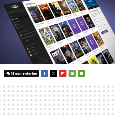
15 comentarios
FACEBOOK
TWITTER
FLIPBOARD
E-
WHATSAPP
MAIL