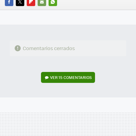
FACEBOOK
TWITTER
FLIPBOARD
E-
WHATSAPP
MAIL
Comentarios cerrados
VER
15 COMENTARIOS