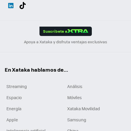
Wh
Twit
Fac
You
Inst
Tele
RSS
Flip
ats
ter
ebo
tub
agr
gra
boa
Link
Tikt
App
ok
e
am
m
rd
edI
ok
Suscríbete a
n
Apoya a Xataka y disfruta ventajas exclusivas
En Xataka hablamos de...
Streaming
Análisis
Espacio
Móviles
Energía
Xataka Movilidad
Apple
Samsung
Inteligencia artificial
China