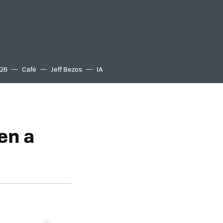
S26
Café
Jeff Bezos
IA
en a