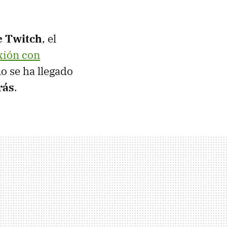
e Twitch
, el
xión con
no se ha llegado
rás
.