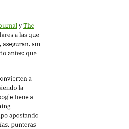
Journal
y
The
lares a las que
, aseguran, sin
ído antes: que
onvierten a
iendo la
oogle tiene a
ming
mpo apostando
as, punteras