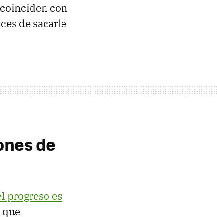
 coinciden con
aces de sacarle
lones de
el progreso es
 que