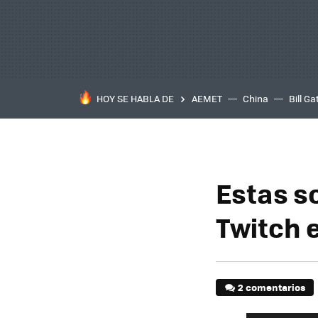
HOY SE HABLA DE
AEMET
China
Bill Ga
Estas so
Twitch 
2 comentarios