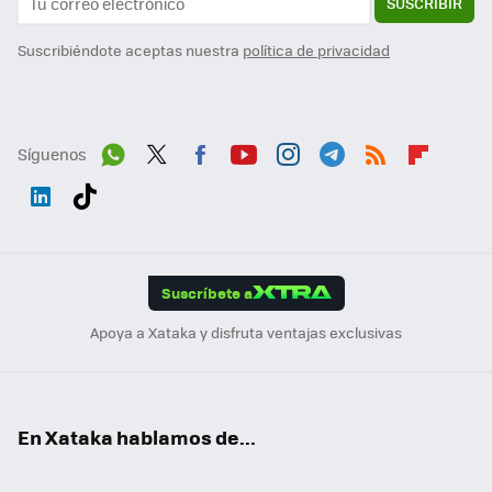
SUSCRIBIR
Suscribiéndote aceptas nuestra
política de privacidad
Síguenos
Wh
Twit
Fac
You
Inst
Tele
RSS
Flip
ats
ter
ebo
tub
agr
gra
boa
Link
Tikt
App
ok
e
am
m
rd
edI
ok
Suscríbete a
n
Apoya a Xataka y disfruta ventajas exclusivas
En Xataka hablamos de...