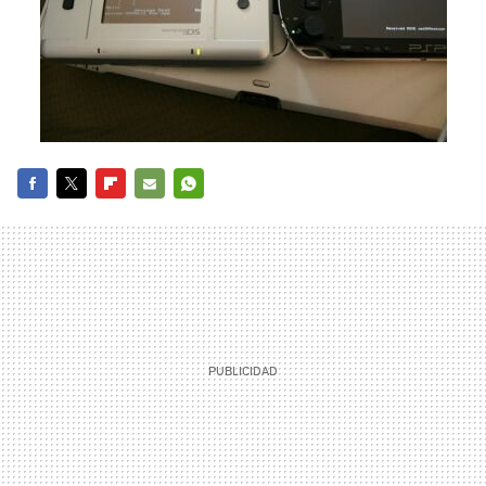
FACEBOOK
TWITTER
FLIPBOARD
E-
WHATSAPP
MAIL