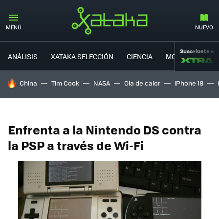
MENÚ
NUEVO
Suscríbete a
ANÁLISIS
XATAKA SELECCIÓN
CIENCIA
MOVILIDAD
HOY SE HABLA DE
China
Tim Cook
NASA
Ola de calor
iPhone 18
Enfrenta a la Nintendo DS contra
la PSP a través de Wi-Fi