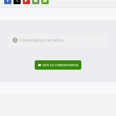
FACEBOOK
TWITTER
FLIPBOARD
E-
WHATSAPP
MAIL
Comentarios cerrados
VER
52 COMENTARIOS