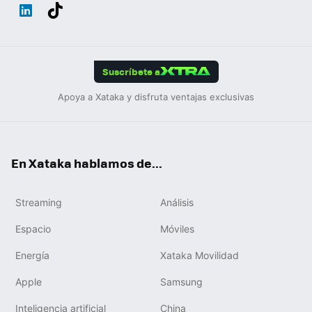
Wh
Twit
Fac
You
Inst
Tele
RSS
Flip
ats
ter
ebo
tub
agr
gra
boa
Link
Tikt
App
ok
e
am
m
rd
edIn
ok
Suscríbete a
Apoya a Xataka y disfruta ventajas exclusivas
En Xataka hablamos de...
Streaming
Análisis
Espacio
Móviles
Energía
Xataka Movilidad
Apple
Samsung
Inteligencia artificial
China