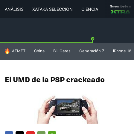
Suscríbete a
ANÁLISIS
XATAKA SELECCIÓN
CIENCIA
MOVILIDAD
HOY SE HABLA DE
AEMET
China
Bill Gates
Generación Z
iPhone 18
El UMD de la PSP crackeado