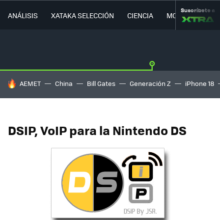
Suscríbete a
ANÁLISIS
XATAKA SELECCIÓN
CIENCIA
MOVILIDAD
HOY SE HABLA DE
AEMET
China
Bill Gates
Generación Z
iPhone 18
DSIP, VoIP para la Nintendo DS