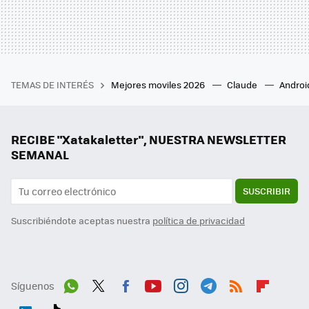
TEMAS DE INTERÉS
Mejores moviles 2026
Claude
Androi
RECIBE "Xatakaletter", NUESTRA NEWSLETTER
SEMANAL
SUSCRIBIR
Suscribiéndote aceptas nuestra
política de privacidad
Síguenos
Wh
Twit
Fac
You
Inst
Tele
RSS
Flip