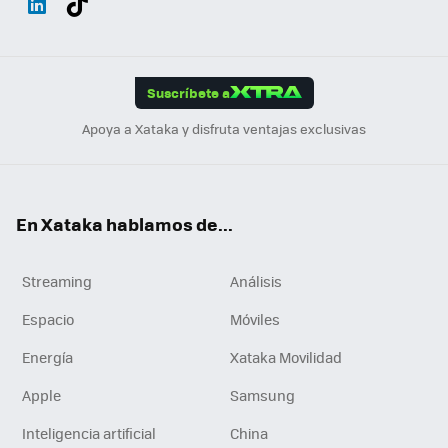
ats
ter
ebo
tub
agr
gra
boa
Link
Tikt
App
ok
e
am
m
rd
edI
ok
Suscríbete a
n
Apoya a Xataka y disfruta ventajas exclusivas
En Xataka hablamos de...
Streaming
Análisis
Espacio
Móviles
Energía
Xataka Movilidad
Apple
Samsung
Inteligencia artificial
China