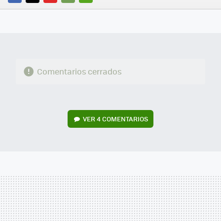
FACEBOOK
TWITTER
FLIPBOARD
E-
WHATSAPP
MAIL
Comentarios cerrados
VER
4 COMENTARIOS