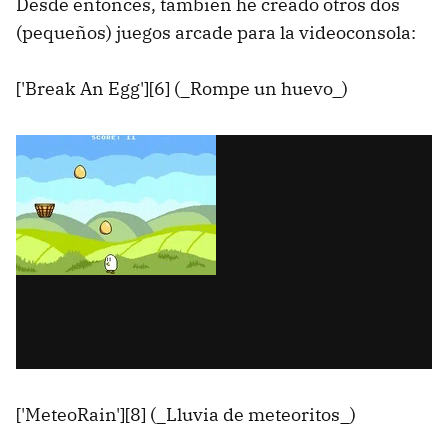
Desde entonces, también he creado otros dos
(pequeños) juegos arcade para la videoconsola:
['Break An Egg'][6] (_Rompe un huevo_)
['MeteoRain'][8] (_Lluvia de meteoritos_)