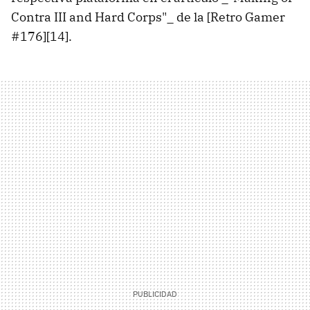
Contra III and Hard Corps"_ de la [Retro Gamer
#176][14].