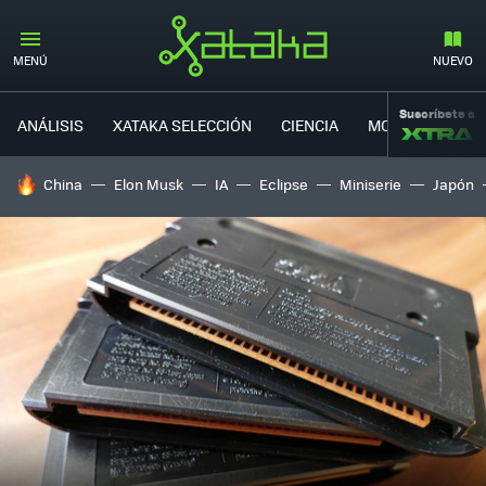
MENÚ
NUEVO
Suscríbete a
ANÁLISIS
XATAKA SELECCIÓN
CIENCIA
MOVILIDAD
HOY SE HABLA DE
China
Elon Musk
IA
Eclipse
Miniserie
Japón