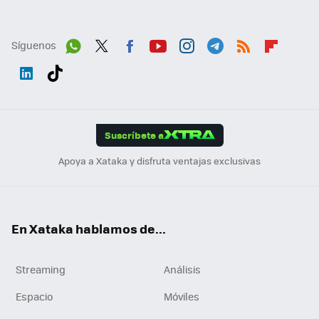
Síguenos
Wh
Twit
Fac
You
Inst
Tele
RSS
Flip
ats
ter
ebo
tub
agr
gra
boa
Link
Tikt
App
ok
e
am
m
rd
edI
ok
Suscríbete a
n
Apoya a Xataka y disfruta ventajas exclusivas
En Xataka hablamos de...
Streaming
Análisis
Espacio
Móviles