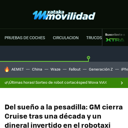
Suscríbete a
PRUEBAS DE COCHES
CIRCULACION
TRUCOS MOTOR
HOY SE HABLA DE
AEMET
China
Waze
Fallout
Generación Z
iPh
🌿¡Últimas horas! Sorteo de robot cortacésped Mova ViAX
Del sueño a la pesadilla: GM cierra
Cruise tras una década y un
dineral invertido en el robotaxi