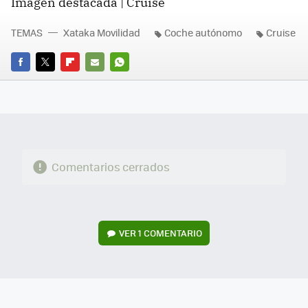
Imagen destacada | Cruise
TEMAS
Xataka Movilidad
Coche autónomo
Cruise
FACEBOOK
TWITTER
FLIPBOARD
E-
WHATSAPP
MAIL
Comentarios cerrados
VER
1 COMENTARIO