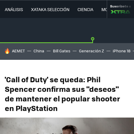
Suscríbete a
ANÁLISIS
XATAKA SELECCIÓN
CIENCIA
MOVILIDAD
HOY SE HABLA DE
AEMET
China
Bill Gates
Generación Z
iPhone 18
'Call of Duty' se queda: Phil
Spencer confirma sus "deseos"
de mantener el popular shooter
en PlayStation