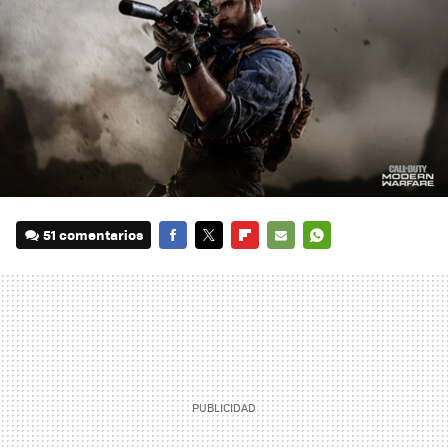
51 comentarios
FACEBOOK
TWITTER
FLIPBOARD
E-
WHATSAPP
MAIL