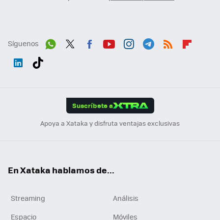
Síguenos
Wh
Twit
Fac
You
Inst
Tele
RSS
Flip
ats
ter
ebo
tub
agr
gra
boa
Link
Tikt
App
ok
e
am
m
rd
edI
ok
Suscríbete a
n
Apoya a Xataka y disfruta ventajas exclusivas
En Xataka hablamos de...
Streaming
Análisis
Espacio
Móviles