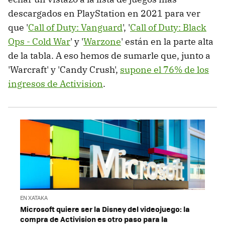
descargados en PlayStation en 2021 para ver
que '
Call of Duty: Vanguard
', '
Call of Duty: Black
Ops - Cold War
' y '
Warzone
' están en la parte alta
de la tabla. A eso hemos de sumarle que, junto a
'Warcraft' y 'Candy Crush',
supone el 76% de los
ingresos de Activision
.
EN XATAKA
Microsoft quiere ser la Disney del videojuego: la
compra de Activision es otro paso para la