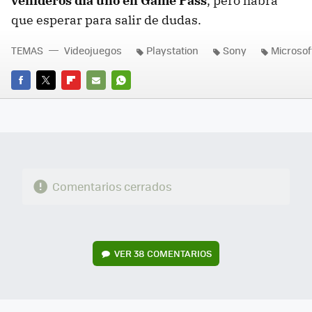
venideros día uno en Game Pass
, pero habrá
que esperar para salir de dudas.
TEMAS
Videojuegos
Playstation
Sony
Microsof
FACEBOOK
TWITTER
FLIPBOARD
E-
WHATSAPP
MAIL
Comentarios cerrados
VER
38 COMENTARIOS