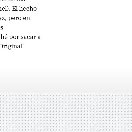
el). El hecho
az, pero en
as
hé por sacar a
Original".