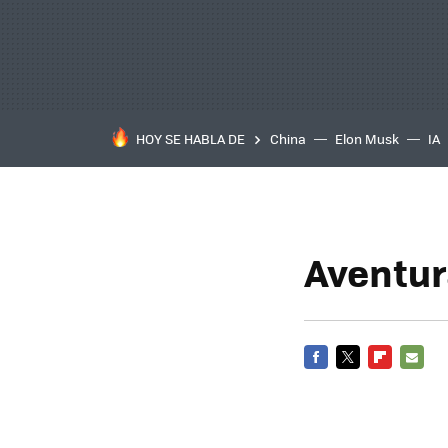
HOY SE HABLA DE
China
Elon Musk
IA
Aventur
FACEBOOK
TWITTER
FLIPBOARD
E-
MAIL