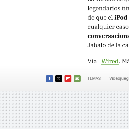
legendarios tí
de que el
iPod
cualquier caso
conversacion
Jabato de la cá
Vía |
Wired
. M
TEMAS
Videojueg
FACEBOOK
TWITTER
FLIPBOARD
E-
MAIL