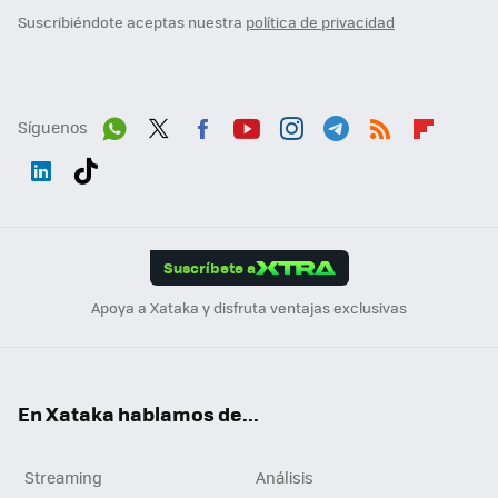
Suscribiéndote aceptas nuestra
política de privacidad
Síguenos
Wh
Twit
Fac
You
Inst
Tele
RSS
Flip
ats
ter
ebo
tub
agr
gra
boa
Link
Tikt
App
ok
e
am
m
rd
edI
ok
Suscríbete a
n
Apoya a Xataka y disfruta ventajas exclusivas
En Xataka hablamos de...
Streaming
Análisis