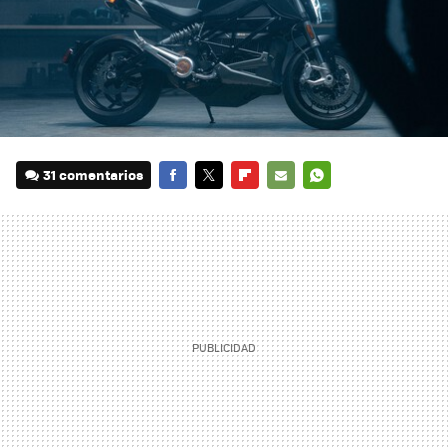
31 comentarios
FACEBOOK
TWITTER
FLIPBOARD
E-
WHATSAPP
MAIL