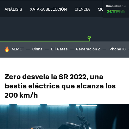
Suscríbete a
ANÁLISIS
XATAKA SELECCIÓN
CIENCIA
MOVILIDAD
HOY SE HABLA DE
AEMET
China
Bill Gates
Generación Z
iPhone 18
Zero desvela la SR 2022, una
bestia eléctrica que alcanza los
200 km/h