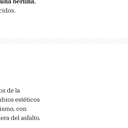
una berlina
,
cidos.
os de la
bios estéticos
rismo, con
ra del asfalto.