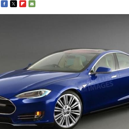
FACEBOOK
TWITTER
FLIPBOARD
E-
MAIL