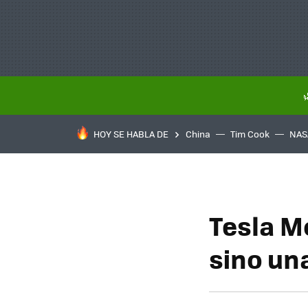
HOY SE HABLA DE
China
Tim Cook
NAS
Tesla M
sino una