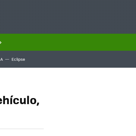
IA
Eclipse
ehículo,