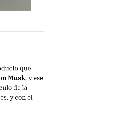
oducto que
on Musk
, y ese
culo de la
s, y con el