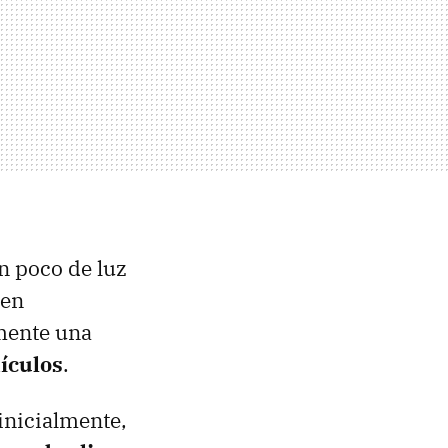
un poco de luz
 en
mente una
ículos
.
inicialmente,