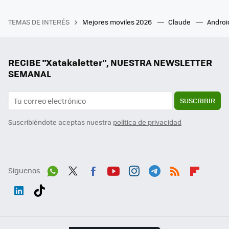
TEMAS DE INTERÉS
Mejores moviles 2026
Claude
Androi
RECIBE "Xatakaletter", NUESTRA NEWSLETTER
SEMANAL
SUSCRIBIR
Suscribiéndote aceptas nuestra
política de privacidad
Síguenos
Wh
Twit
Fac
You
Inst
Tele
RSS
Flip
ats
ter
ebo
tub
agr
gra
boa
Link
Tikt
App
ok
e
am
m
rd
edI
ok