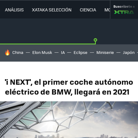
Suscríbete a
ANÁLISIS
XATAKA SELECCIÓN
CIENCIA
MOVILIDAD
HOY SE HABLA DE
China
Elon Musk
IA
Eclipse
Miniserie
Japón
'i NEXT', el primer coche autónomo
eléctrico de BMW, llegará en 2021