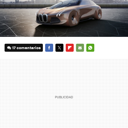
17 comentarios
FACEBOOK
TWITTER
FLIPBOARD
E-
WHATSAPP
MAIL