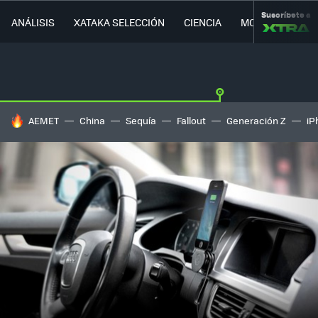
Suscríbete a
ANÁLISIS
XATAKA SELECCIÓN
CIENCIA
MOVILIDAD
HOY SE HABLA DE
AEMET
China
Sequía
Fallout
Generación Z
iP