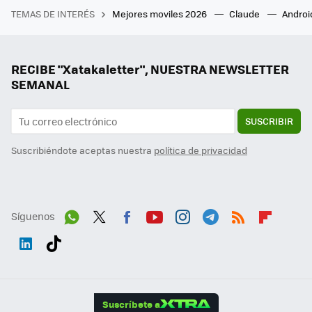
TEMAS DE INTERÉS
Mejores moviles 2026
Claude
Androi
RECIBE "Xatakaletter", NUESTRA NEWSLETTER
SEMANAL
SUSCRIBIR
Suscribiéndote aceptas nuestra
política de privacidad
Síguenos
Wh
Twit
Fac
You
Inst
Tele
RSS
Flip
ats
ter
ebo
tub
agr
gra
boa
Link
Tikt
App
ok
e
am
m
rd
edI
ok
Suscríbete a
n