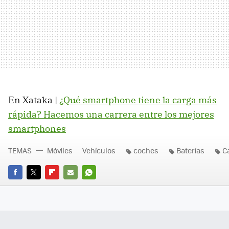
En Xataka |
¿Qué smartphone tiene la carga más
rápida? Hacemos una carrera entre los mejores
smartphones
TEMAS
Móviles
Vehículos
coches
Baterías
C
FACEBOOK
TWITTER
FLIPBOARD
E-
WHATSAPP
MAIL