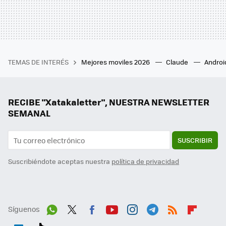
TEMAS DE INTERÉS
Mejores moviles 2026
Claude
Androi
RECIBE "Xatakaletter", NUESTRA NEWSLETTER
SEMANAL
SUSCRIBIR
Suscribiéndote aceptas nuestra
política de privacidad
Síguenos
Wh
Twit
Fac
You
Inst
Tele
RSS
Flip