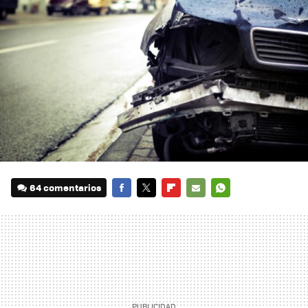
64 comentarios
FACEBOOK
TWITTER
FLIPBOARD
E-
WHATSAPP
MAIL