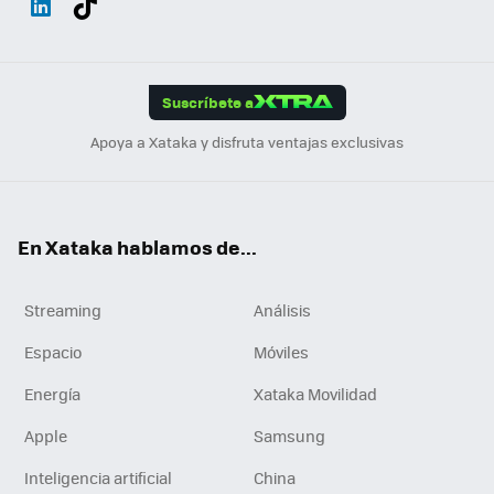
ats
ter
ebo
tub
agr
gra
boa
Link
Tikt
App
ok
e
am
m
rd
edI
ok
Suscríbete a
n
Apoya a Xataka y disfruta ventajas exclusivas
En Xataka hablamos de...
Streaming
Análisis
Espacio
Móviles
Energía
Xataka Movilidad
Apple
Samsung
Inteligencia artificial
China