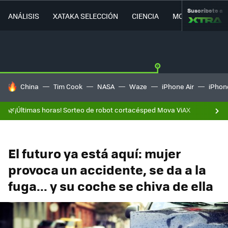
Suscríbete a
ANÁLISIS
XATAKA SELECCIÓN
CIENCIA
MOVILIDAD
HOY SE HABLA DE
China
Tim Cook
NASA
Waze
iPhone Air
iPhone
🌿¡Últimas horas! Sorteo de robot cortacésped Mova ViAX
El futuro ya está aquí: mujer
provoca un accidente, se da a la
fuga... y su coche se chiva de ella