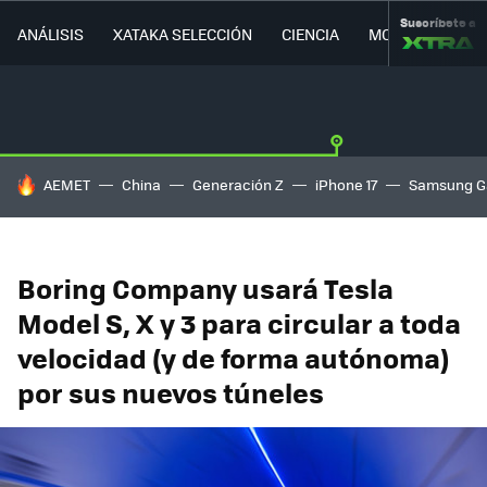
Suscríbete a
ANÁLISIS
XATAKA SELECCIÓN
CIENCIA
MOVILIDAD
HOY SE HABLA DE
AEMET
China
Generación Z
iPhone 17
Samsung G
Boring Company usará Tesla
Model S, X y 3 para circular a toda
velocidad (y de forma autónoma)
por sus nuevos túneles