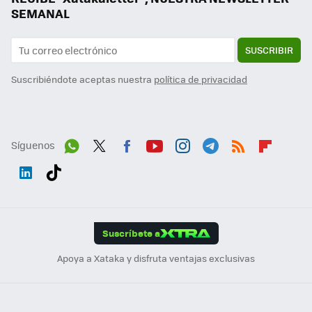
SEMANAL
SUSCRIBIR
Suscribiéndote aceptas nuestra
política de privacidad
Síguenos
Wh
Twit
Fac
You
Inst
Tele
RSS
Flip
ats
ter
ebo
tub
agr
gra
boa
Link
Tikt
App
ok
e
am
m
rd
edI
ok
Suscríbete a
n
Apoya a Xataka y disfruta ventajas exclusivas