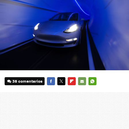
36 comentarios
FACEBOOK
TWITTER
FLIPBOARD
E-
WHATSAPP
MAIL