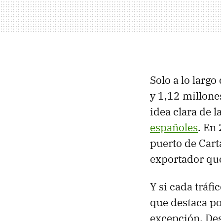
Solo a lo larg
y 1,12 millone
idea clara de l
españoles
. En
puerto de Cart
exportador qu
Y si cada tráf
que destaca po
excepción. De