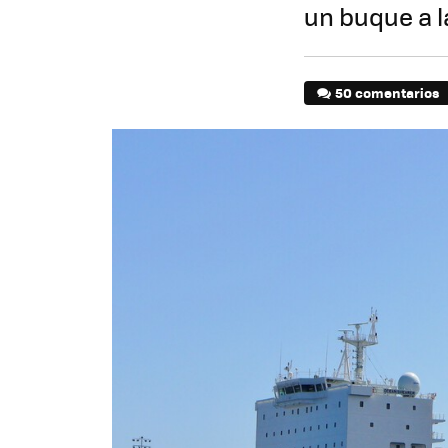
un buque a l
50 comentarios