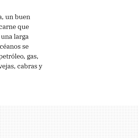
a, un buen
e carne que
 una larga
océanos se
etróleo, gas,
vejas, cabras y