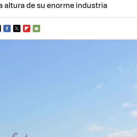
a altura de su enorme industria
FACEBOOK
TWITTER
FLIPBOARD
E-
MAIL