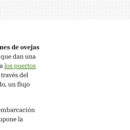
nes de ovejas
s que dan una
a
los puertos
través del
o, un flujo
 embarcación
upone la