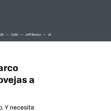
S26
Café
Jeff Bezos
IA
barco
ovejas a
. Y necesita