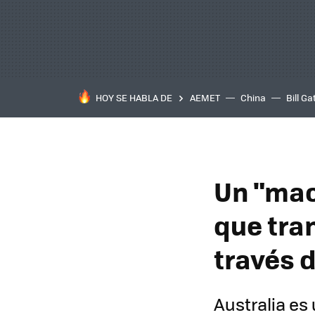
HOY SE HABLA DE
AEMET
China
Bill Ga
Un "macr
que tra
través 
Australia es