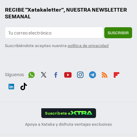
RECIBE "Xatakaletter", NUESTRA NEWSLETTER
SEMANAL
SUSCRIBIR
Suscribiéndote aceptas nuestra
política de privacidad
Síguenos
Wh
Twit
Fac
You
Inst
Tele
RSS
Flip
ats
ter
ebo
tub
agr
gra
boa
Link
Tikt
App
ok
e
am
m
rd
edI
ok
Suscríbete a
n
Apoya a Xataka y disfruta ventajas exclusivas