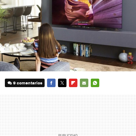
9 comentarios
FACEBOOK
TWITTER
FLIPBOARD
E-
WHATSAPP
MAIL