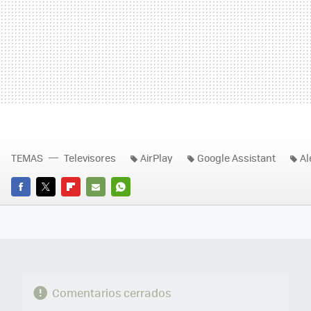
TEMAS
Televisores
AirPlay
Google Assistant
Al
FACEBOOK
TWITTER
FLIPBOARD
E-
WHATSAPP
MAIL
Comentarios cerrados