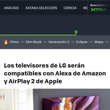
Suscríbete a
ANÁLISIS
XATAKA SELECCIÓN
CIENCIA
MOVILIDAD
HOY SE HABLA DE
China
Elon Musk
Generación Z
Eclipse
Mapa
Los televisores de LG serán
compatibles con Alexa de Amazon
y AirPlay 2 de Apple