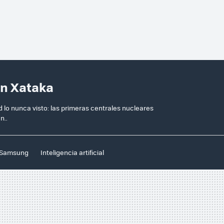
en Xataka
lo nunca visto: las primeras centrales nucleares
n..
Samsung
Inteligencia artificial