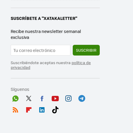
SUSCRÍBETE A "XATAKALETTER"
Recibe nuestra newsletter semanal
exclusiva
SUSCRIBIR
Suscribiéndote aceptas nuestra
política de
privacidad
Síguenos
Wh
Twit
Fac
You
Inst
Tele
ats
ter
ebo
tub
agr
gra
RSS
Flip
Link
Tikt
App
ok
e
am
m
boa
edI
ok