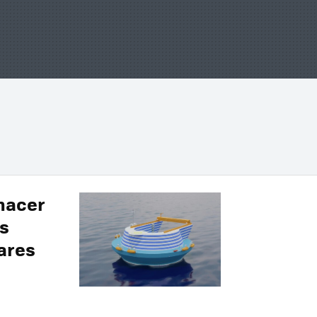
hacer
as
ares