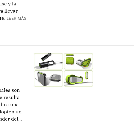
se y la
a llevar
te.
LEER MÁS
sales son
e resulta
do a una
dopten un
der del...