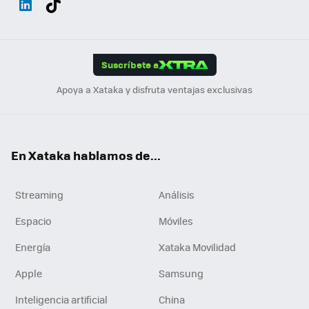
ats
ter
ebo
tub
agr
gra
boa
Link
Tikt
App
ok
e
am
m
rd
edI
ok
Suscríbete a
n
Apoya a Xataka y disfruta ventajas exclusivas
En Xataka hablamos de...
Streaming
Análisis
Espacio
Móviles
Energía
Xataka Movilidad
Apple
Samsung
Inteligencia artificial
China