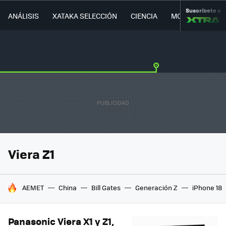
Suscríbete a
ANÁLISIS
XATAKA SELECCIÓN
CIENCIA
MOVILIDAD
Viera Z1
HOY SE HABLA DE
AEMET
China
Bill Gates
Generación Z
iPhone 18
Panasonic Viera X1 y Z1,