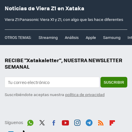
Noticias de Viera Z1 en Xataka
Viera Z1:Panasonic Viera X1 y Z1, con algo que las hace diferentes
OTROS TEMAS:
Streaming
Análisis
Apple
Samsung
In
RECIBE "Xatakaletter", NUESTRA NEWSLETTER
SEMANAL
SUSCRIBIR
Suscribiéndote aceptas nuestra
política de privacidad
Síguenos
Wh
Twit
Fac
You
Inst
Tele
RSS
Flip