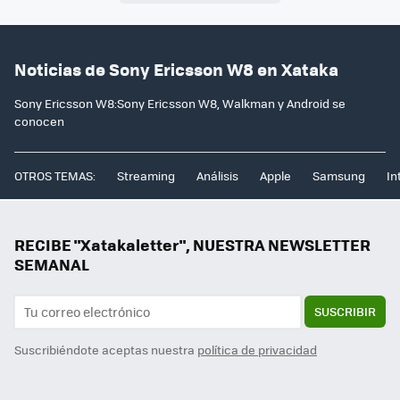
Noticias de Sony Ericsson W8 en Xataka
Sony Ericsson W8:Sony Ericsson W8, Walkman y Android se
conocen
OTROS TEMAS:
Streaming
Análisis
Apple
Samsung
In
RECIBE "Xatakaletter", NUESTRA NEWSLETTER
SEMANAL
SUSCRIBIR
Suscribiéndote aceptas nuestra
política de privacidad