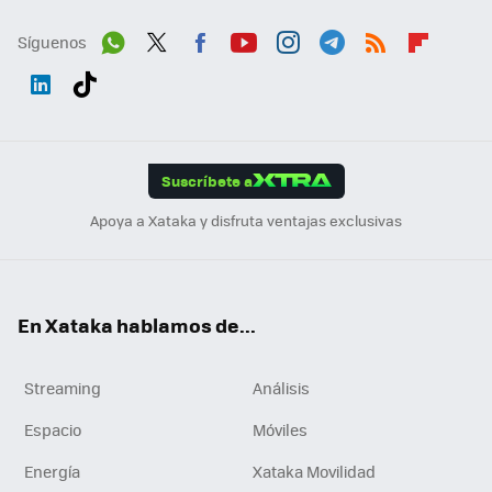
Síguenos
Wh
Twit
Fac
You
Inst
Tele
RSS
Flip
ats
ter
ebo
tub
agr
gra
boa
Link
Tikt
App
ok
e
am
m
rd
edI
ok
Suscríbete a
n
Apoya a Xataka y disfruta ventajas exclusivas
En Xataka hablamos de...
Streaming
Análisis
Espacio
Móviles
Energía
Xataka Movilidad