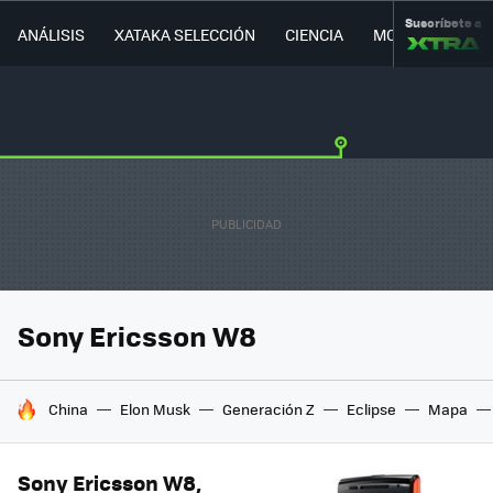
Suscríbete a
ANÁLISIS
XATAKA SELECCIÓN
CIENCIA
MOVILIDAD
Sony Ericsson W8
HOY SE HABLA DE
China
Elon Musk
Generación Z
Eclipse
Mapa
Sony Ericsson W8,