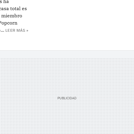
s ha
asa total es
vo miembro
 Popcorn
..
LEER MÁS »