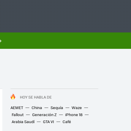
HOY SE HABLA DE
AEMET
China
Sequía
Waze
Fallout
Generación Z
iPhone 18
Arabia Saudí
GTA VI
Café