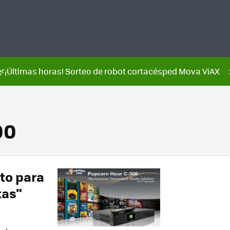
🌿¡Últimas horas! Sorteo de robot cortacésped Mova ViAX
00
sto para
tas"