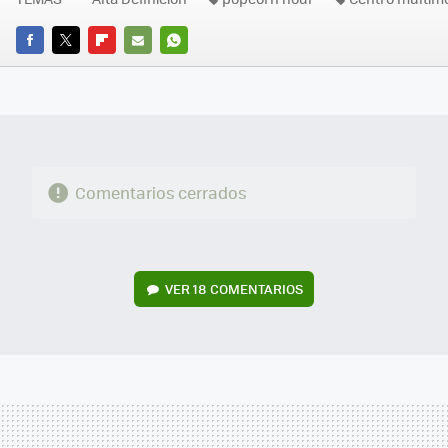
FACEBOOK
TWITTER
FLIPBOARD
E-
WHATSAPP
MAIL
Comentarios cerrados
VER
18 COMENTARIOS