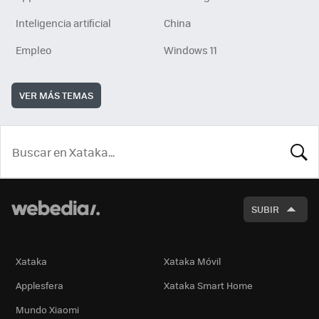
Inteligencia artificial
China
Empleo
Windows 11
VER MÁS TEMAS
BUSCA
SUBIR
Xataka
Xataka Móvil
Applesfera
Xataka Smart Home
Mundo Xiaomi