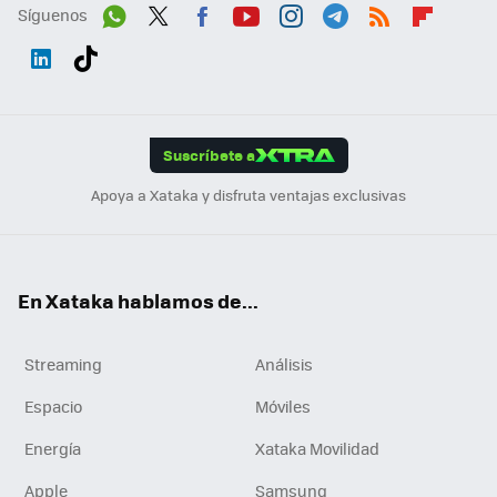
Síguenos
Wh
Twit
Fac
You
Inst
Tele
RSS
Flip
ats
ter
ebo
tub
agr
gra
boa
Link
Tikt
App
ok
e
am
m
rd
edI
ok
Suscríbete a
n
Apoya a Xataka y disfruta ventajas exclusivas
En Xataka hablamos de...
Streaming
Análisis
Espacio
Móviles
Energía
Xataka Movilidad
Apple
Samsung