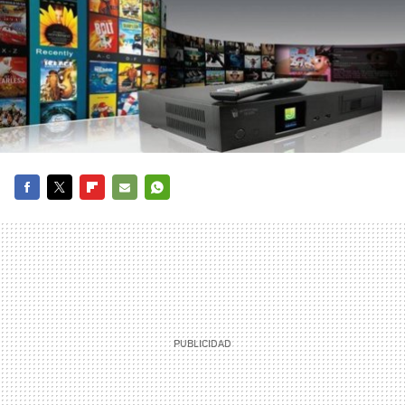
FACEBOOK
TWITTER
FLIPBOARD
E-
WHATSAPP
MAIL