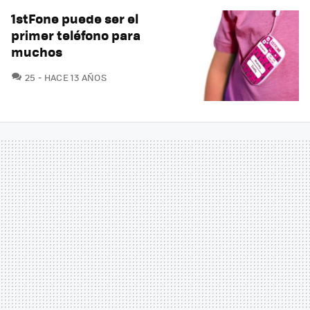
1stFone puede ser el
primer teléfono para
muchos
COMENTARIOS
25
HACE 13 AÑOS