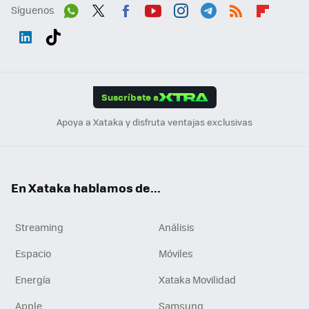
Síguenos
Wh
Twit
Fac
You
Inst
Tele
RSS
Flip
ats
ter
ebo
tub
agr
gra
boa
Link
Tikt
App
ok
e
am
m
rd
edI
ok
Suscríbete a
n
Apoya a Xataka y disfruta ventajas exclusivas
En Xataka hablamos de...
Streaming
Análisis
Espacio
Móviles
Energía
Xataka Movilidad
Apple
Samsung