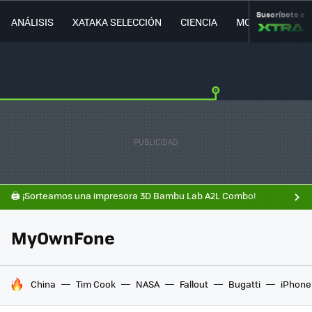
Suscríbete a
ANÁLISIS
XATAKA SELECCIÓN
CIENCIA
MOVILIDAD
🖨️ ¡Sorteamos una impresora 3D Bambu Lab A2L Combo!
MyOwnFone
HOY SE HABLA DE
China
Tim Cook
NASA
Fallout
Bugatti
iPhone 