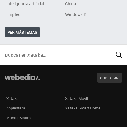
Inteligencia artificial
China
Empleo
Windows 11
VER MÁS TEMAS
BUSCA
SUBIR
Xataka
Xataka Móvil
Applesfera
Xataka Smart Home
Mundo Xiaomi