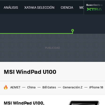
Suscríbete a
ANÁLISIS
XATAKA SELECCIÓN
CIENCIA
MOVILIDAD
MSI WindPad U100
HOY SE HABLA DE
AEMET
China
Bill Gates
Generación Z
iPhone 18
MSI WindPad U100,