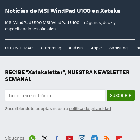
Noticias de MSI WindPad U100 en Xataka
MSI WindPad U100:MSI WindPad U100, imágenes, dock y
especificaciones oficiales
OTROS TEMAS:
Streaming
Análisis
Apple
Samsung
In
RECIBE "Xatakaletter", NUESTRA NEWSLETTER
SEMANAL
SUSCRIBIR
Suscribiéndote aceptas nuestra
política de privacidad
Síguenos