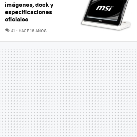
imágenes, dock y
especificaciones
oficiales
COMENTARIOS
41
HACE 16 AÑOS