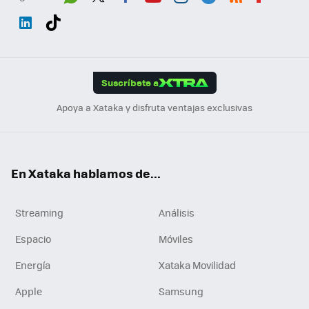
Wh
Twit
Fac
You
Inst
Tele
RSS
Flip
ats
ter
ebo
tub
agr
gra
boa
Link
Tikt
App
ok
e
am
m
rd
edI
ok
Suscríbete a
n
Apoya a Xataka y disfruta ventajas exclusivas
En Xataka hablamos de...
Streaming
Análisis
Espacio
Móviles
Energía
Xataka Movilidad
Apple
Samsung