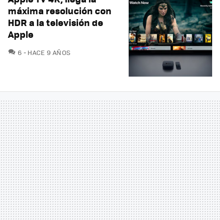
máxima resolución con
HDR a la televisión de
Apple
COMENTARIOS
6
HACE 9 AÑOS