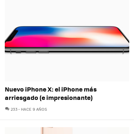
Nuevo iPhone X: el iPhone más
arriesgado (e impresionante)
COMENTARIOS
233
HACE 9 AÑOS