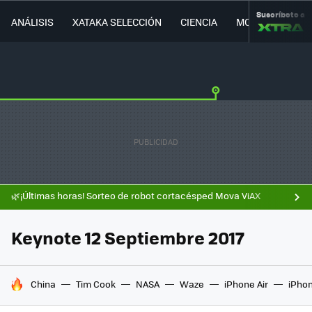
Suscríbete a
ANÁLISIS
XATAKA SELECCIÓN
CIENCIA
MOVILIDAD
🌿¡Últimas horas! Sorteo de robot cortacésped Mova ViAX
Keynote 12 Septiembre 2017
HOY SE HABLA DE
China
Tim Cook
NASA
Waze
iPhone Air
iPhon