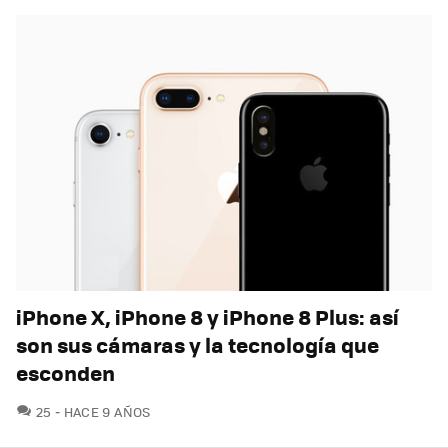
iPhone X, iPhone 8 y iPhone 8 Plus: así
son sus cámaras y la tecnología que
esconden
COMENTARIOS
25
HACE 9 AÑOS