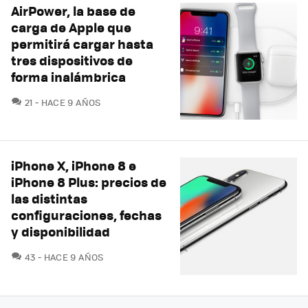
AirPower, la base de
carga de Apple que
permitirá cargar hasta
tres dispositivos de
forma inalámbrica
COMENTARIOS
21
HACE 9 AÑOS
iPhone X, iPhone 8 e
iPhone 8 Plus: precios de
las distintas
configuraciones, fechas
y disponibilidad
COMENTARIOS
43
HACE 9 AÑOS