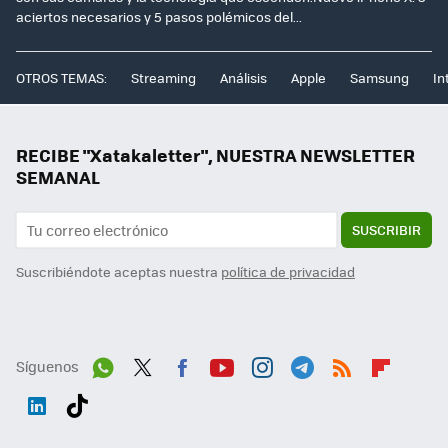
aciertos necesarios y 5 pasos polémicos del...
OTROS TEMAS:
Streaming
Análisis
Apple
Samsung
In
RECIBE "Xatakaletter", NUESTRA NEWSLETTER
SEMANAL
SUSCRIBIR
Suscribiéndote aceptas nuestra
política de privacidad
Síguenos
Wh
Twit
Fac
You
Inst
Tele
RSS
Flip
ats
ter
ebo
tub
agr
gra
boa
Link
Tikt