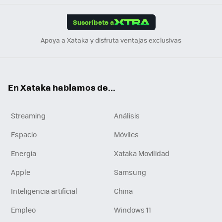
App
ok
e
am
m
rd
edI
ok
Suscríbete a
n
Apoya a Xataka y disfruta ventajas exclusivas
En Xataka hablamos de...
Streaming
Análisis
Espacio
Móviles
Energía
Xataka Movilidad
Apple
Samsung
Inteligencia artificial
China
Empleo
Windows 11