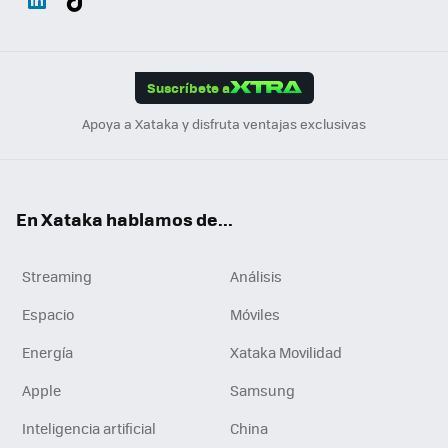
ats
ter
ebo
tub
agr
gra
boa
Link
Tikt
App
ok
e
am
m
rd
edI
ok
Suscríbete a
n
Apoya a Xataka y disfruta ventajas exclusivas
En Xataka hablamos de...
Streaming
Análisis
Espacio
Móviles
Energía
Xataka Movilidad
Apple
Samsung
Inteligencia artificial
China