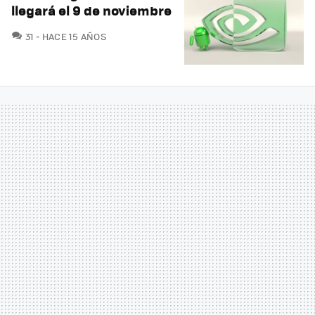
llegará el 9 de noviembre
COMENTARIOS
31
HACE 15 AÑOS