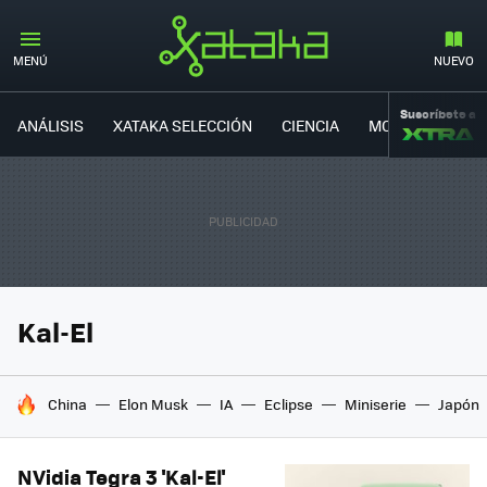
MENÚ
NUEVO
Suscríbete a
ANÁLISIS
XATAKA SELECCIÓN
CIENCIA
MOVILIDAD
Kal-El
HOY SE HABLA DE
China
Elon Musk
IA
Eclipse
Miniserie
Japón
NVidia Tegra 3 'Kal-El'