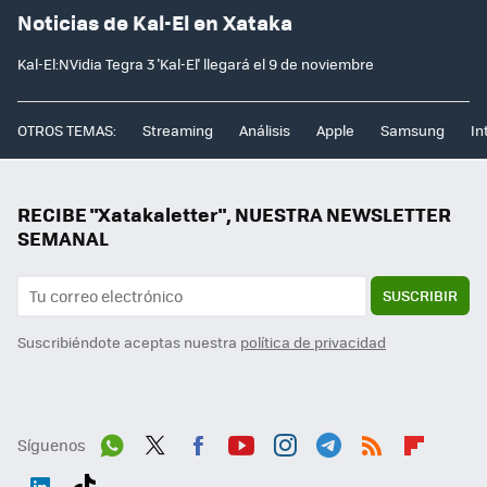
Noticias de Kal-El en Xataka
Kal-El:NVidia Tegra 3 'Kal-El' llegará el 9 de noviembre
OTROS TEMAS:
Streaming
Análisis
Apple
Samsung
In
RECIBE "Xatakaletter", NUESTRA NEWSLETTER
SEMANAL
SUSCRIBIR
Suscribiéndote aceptas nuestra
política de privacidad
Síguenos
Wh
Twit
Fac
You
Inst
Tele
RSS
Flip