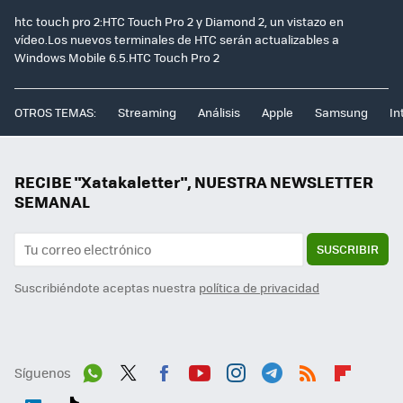
htc touch pro 2:HTC Touch Pro 2 y Diamond 2, un vistazo en
vídeo.Los nuevos terminales de HTC serán actualizables a
Windows Mobile 6.5.HTC Touch Pro 2
OTROS TEMAS:
Streaming
Análisis
Apple
Samsung
In
RECIBE "Xatakaletter", NUESTRA NEWSLETTER
SEMANAL
SUSCRIBIR
Suscribiéndote aceptas nuestra
política de privacidad
Síguenos
Wh
Twit
Fac
You
Inst
Tele
RSS
Flip