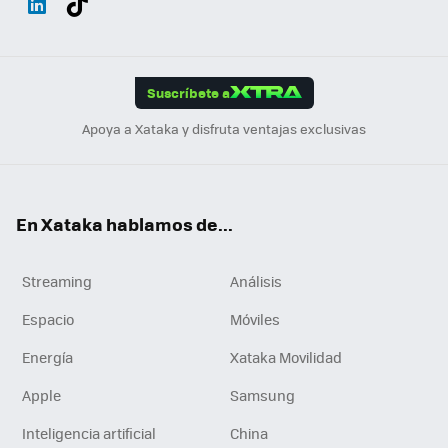
ats
ter
ebo
tub
agr
gra
boa
Link
Tikt
App
ok
e
am
m
rd
edI
ok
Suscríbete a
n
Apoya a Xataka y disfruta ventajas exclusivas
En Xataka hablamos de...
Streaming
Análisis
Espacio
Móviles
Energía
Xataka Movilidad
Apple
Samsung
Inteligencia artificial
China