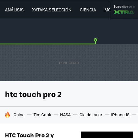
Suscríbete a
ANÁLISIS
XATAKA SELECCIÓN
CIENCIA
MOVILIDAD
htc touch pro 2
HOY SE HABLA DE
China
Tim Cook
NASA
Ola de calor
iPhone 18
HTC Touch Pro 2 y