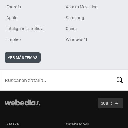
Energía
Xataka Movilidad
Apple
Samsung
Inteligencia artificial
China
Empleo
Windows 11
VER MÁS TEMAS
BUSCA
SUBIR
Xataka
Xataka Móvil