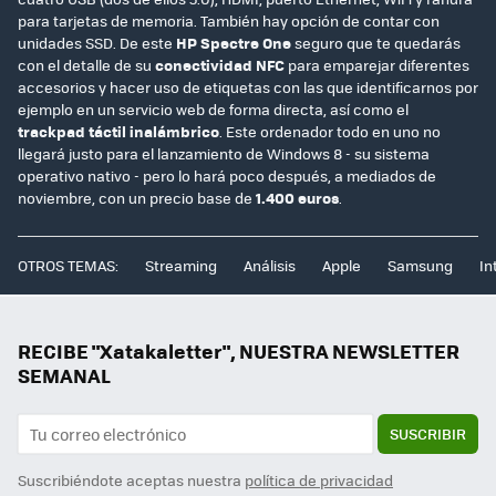
para tarjetas de memoria. También hay opción de contar con
unidades SSD. De este
HP Spectre One
seguro que te quedarás
con el detalle de su
conectividad NFC
para emparejar diferentes
accesorios y hacer uso de etiquetas con las que identificarnos por
ejemplo en un servicio web de forma directa, así como el
trackpad táctil inalámbrico
. Este ordenador todo en uno no
llegará justo para el lanzamiento de Windows 8 - su sistema
operativo nativo - pero lo hará poco después, a mediados de
noviembre, con un precio base de
1.400 euros
.
OTROS TEMAS:
Streaming
Análisis
Apple
Samsung
In
RECIBE "Xatakaletter", NUESTRA NEWSLETTER
SEMANAL
SUSCRIBIR
Suscribiéndote aceptas nuestra
política de privacidad