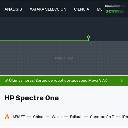
Suscríbete a
ANÁLISIS
XATAKA SELECCIÓN
CIENCIA
MOVILIDAD
🌿¡Últimas horas! Sorteo de robot cortacésped Mova ViAX
HP Spectre One
HOY SE HABLA DE
AEMET
China
Waze
Fallout
Generación Z
iPh