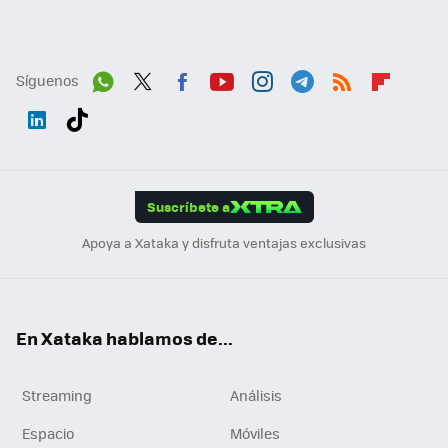
Síguenos
Wh
Twit
Fac
You
Inst
Tele
RSS
Flip
ats
ter
ebo
tub
agr
gra
boa
Link
Tikt
App
ok
e
am
m
rd
edI
ok
Suscríbete a
n
Apoya a Xataka y disfruta ventajas exclusivas
En Xataka hablamos de...
Streaming
Análisis
Espacio
Móviles