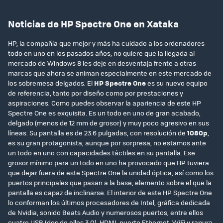
Noticias de HP Spectre One en Xataka
HP, la compañía que mejor y más ha cuidado a los ordenadores
todo en uno en los pasados años, no quiere que la llegada al
mercado de Windows 8 les deje en desventaja frente a otras
marcas que ahora se animan especialmente en este mercado de
los sobremesa delgados. El
HP Spectre One
es su nuevo equipo
de referencia, tanto por diseño como por prestaciones y
aspiraciones. Como puedes observar la apariencia de este HP
Spectre One es exquisita. Es un todo en uno de gran acabado,
delgado (menos de 12 mm de grosor) y muy poco agresivo en sus
líneas. Su pantalla es de 23.6 pulgadas, con resolución de
1080p
,
es su gran protagonista, aunque por sorpresa, no estamos ante
un todo en uno con capacidades táctiles en su pantalla. Ese
grosor mínimo para un todo en uno ha provocado que HP tuviera
que dejar fuera de este Spectre One la unidad óptica, así como los
puertos principales que pasan a la base, elemento sobre el que la
pantalla es capaz de inclinarse. El interior de este HP Spectre One
lo conforman los últimos procesadores de Intel, gráfica dedicada
de Nvidia, sonido Beats Audio y numerosos puertos, entre ellos
cuatro USB (dos de ellos 3.0), HDMI, puerto Ethernet, WiFi y ranura