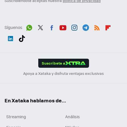
Suscribiéndote aceptas nuestra
política de privacidad
Síguenos
Wh
Twit
Fac
You
Inst
Tele
RSS
Flip
ats
ter
ebo
tub
agr
gra
boa
Link
Tikt
App
ok
e
am
m
rd
edI
ok
Suscríbete a
n
Apoya a Xataka y disfruta ventajas exclusivas
En Xataka hablamos de...
Streaming
Análisis