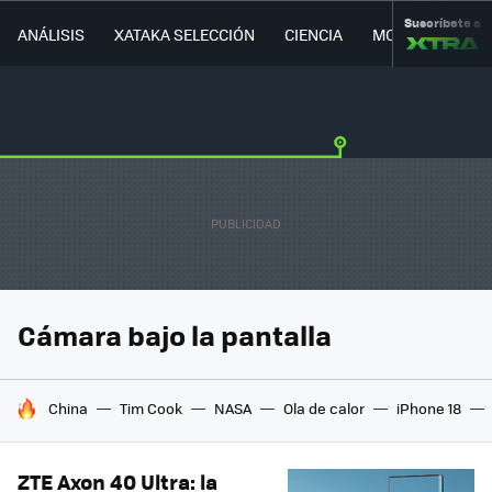
Suscríbete a
ANÁLISIS
XATAKA SELECCIÓN
CIENCIA
MOVILIDAD
Cámara bajo la pantalla
HOY SE HABLA DE
China
Tim Cook
NASA
Ola de calor
iPhone 18
ZTE Axon 40 Ultra: la