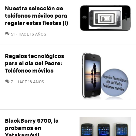
Nuestra selección de
teléfonos móviles para
regalar estas fiestas (I)
COMENTARIOS
51
HACE 16 AÑOS
Regalos tecnológicos
para el día del Padre:
Teléfonos móviles
COMENTARIOS
7
HACE 16 AÑOS
BlackBerry 9700, la
probamos en
Xatakamóvil