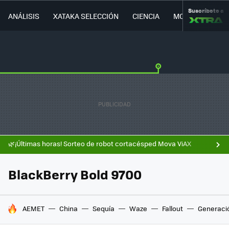
Suscríbete a
ANÁLISIS
XATAKA SELECCIÓN
CIENCIA
MOVILIDAD
🌿¡Últimas horas! Sorteo de robot cortacésped Mova ViAX
BlackBerry Bold 9700
HOY SE HABLA DE
AEMET
China
Sequía
Waze
Fallout
Generaci