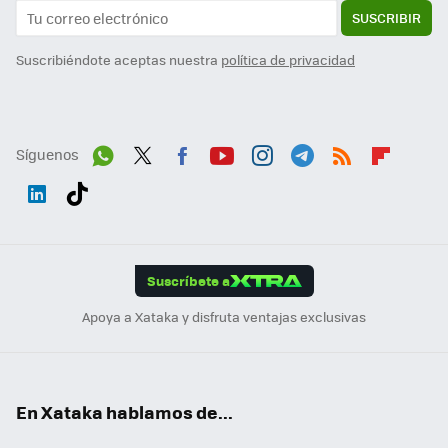
SUSCRIBIR
Suscribiéndote aceptas nuestra
política de privacidad
Síguenos
Wh
Twit
Fac
You
Inst
Tele
RSS
Flip
ats
ter
ebo
tub
agr
gra
boa
Link
Tikt
App
ok
e
am
m
rd
edI
ok
Suscríbete a
n
Apoya a Xataka y disfruta ventajas exclusivas
En Xataka hablamos de...