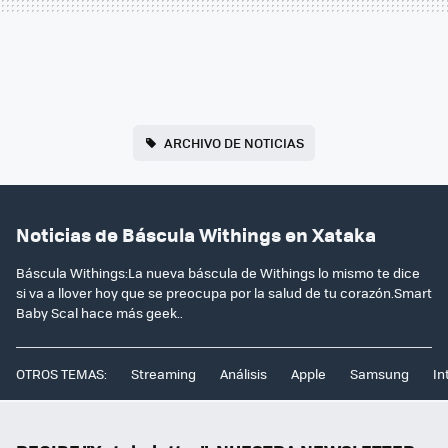
ARCHIVO DE NOTICIAS
Noticias de Báscula Withings en Xataka
Báscula Withings:La nueva báscula de Withings lo mismo te dice
si va a llover hoy que se preocupa por la salud de tu corazón.Smart
Baby Scal hace más geek..
OTROS TEMAS:
Streaming
Análisis
Apple
Samsung
In