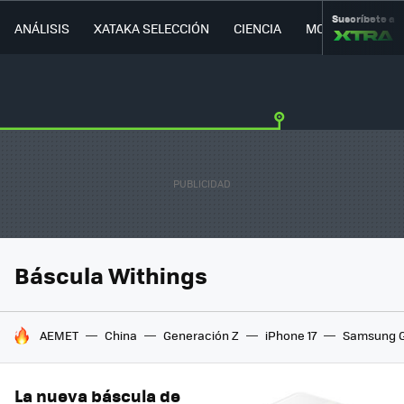
Suscríbete a
ANÁLISIS
XATAKA SELECCIÓN
CIENCIA
MOVILIDAD
Báscula Withings
HOY SE HABLA DE
AEMET
China
Generación Z
iPhone 17
Samsung G
La nueva báscula de