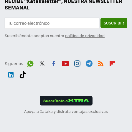
RECIBE "Xatakaletter", NUESTRA NEWSLETTER
SEMANAL
SUSCRIBIR
Suscribiéndote aceptas nuestra
política de privacidad
Síguenos
Wh
Twit
Fac
You
Inst
Tele
RSS
Flip
ats
ter
ebo
tub
agr
gra
boa
Link
Tikt
App
ok
e
am
m
rd
edI
ok
Suscríbete a
n
Apoya a Xataka y disfruta ventajas exclusivas