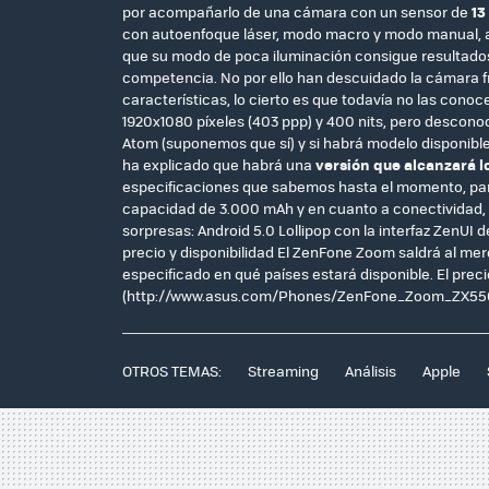
por acompañarlo de una cámara con un sensor de
13
con autoenfoque láser, modo macro y modo manual, a
que su modo de poca iluminación consigue resultados
competencia. No por ello han descuidado la cámara fr
características, lo cierto es que todavía no las co
1920x1080 píxeles (403 ppp) y 400 nits, pero desconoc
Atom (suponemos que sí) y si habrá modelo disponib
ha explicado que habrá una
versión que alcanzará l
especificaciones que sabemos hasta el momento, pare
capacidad de 3.000 mAh y en cuanto a conectividad, lo
sorpresas: Android 5.0 Lollipop con la interfaz Zen
precio y disponibilidad El ZenFone Zoom saldrá al me
especificado en qué países estará disponible. El prec
(http://www.asus.com/Phones/ZenFone_Zoom_ZX550
OTROS TEMAS:
Streaming
Análisis
Apple