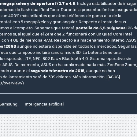
 megapíxeles y de apertura f/2.7 a 4.8
. Incluye estabilizador de image
demás de flash dual Real Tone. Durante la presentación han asegurad
 un 400% más brillantes que otros teléfonos de gama alta de la
ontal, con 5 megapíxeles y gran angular. Respecto al resto de sus
nocemos al completo. Sabemos que tendrá
pantalla de 5,5 pulgadas
IPS d
emos si, al igual que el ZenFone 2, funcionará con un Quad Core Intel
le con 4 GB de memoria RAM. Respecto a almacenamiento interno, ASUS
os 128GB
aunque no estará disponible en todos los mercados. Según las
ce que tampoco incluirá ranura microSD. La batería tiene una
 esperado: LTE, NFC, 802.11ac y Bluetooth 4.0. Sistema operativo sin
UI de ASUS. De momento, ASUS no ha confirmado nada más. ZenFone Zoom,
rcado durante el
segundo trimestre de 2015
, aunque no han
io de lanzamiento será de 399 dólares. Más información | [ASUS]
/overview/)
Samsung
Inteligencia artificial