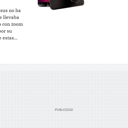
sus no ha
e llevaba
o con zoom
por su
 estas...