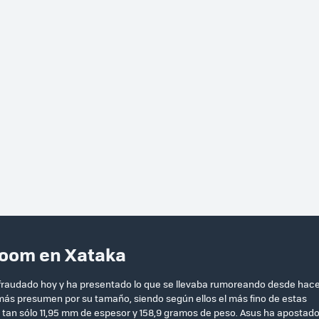
Zoom en Xataka
efraudado hoy y ha presentado lo que se llevaba rumoreando desde hac
ás presumen por su tamaño, siendo según ellos el más fino de estas
 tan sólo 11,95 mm de espesor y 158,9 gramos de peso. Asus ha apostad