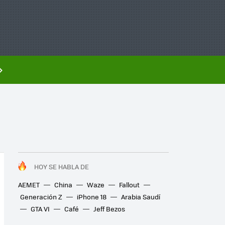
HOY SE HABLA DE
AEMET
China
Waze
Fallout
Generación Z
iPhone 18
Arabia Saudí
GTA VI
Café
Jeff Bezos