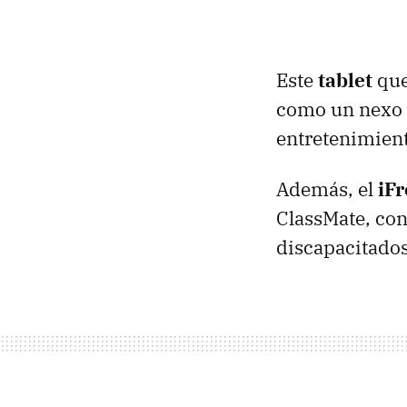
Este
tablet
que
como un nexo d
entretenimient
Además, el
iF
ClassMate, con
discapacitado