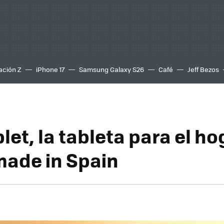
ación Z
iPhone 17
Samsung Galaxy S26
Café
Jeff Bezos
let, la tableta para el ho
 made in Spain