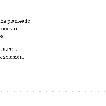
 ha planteado
r nuestro
os.
s OLPC o
 exclusión,