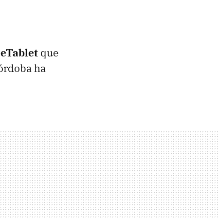
eeTablet
que
Córdoba ha