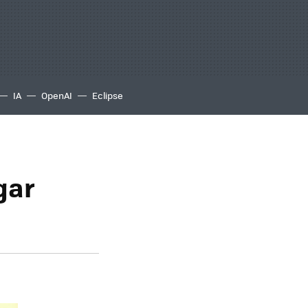
IA
OpenAI
Eclipse
gar