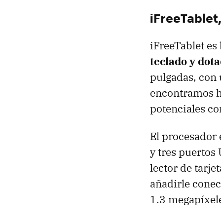
iFreeTablet
iFreeTablet e
teclado y dota
pulgadas, con 
encontramos ho
potenciales c
El procesador 
y tres puertos
lector de tarj
añadirle conec
1.3 megapíxele