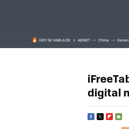
HOY SE HABLA DE
AEMET
China
Gener
iFreeTab
digital
FACEBOOK
TWITTER
FLIPBOARD
E-