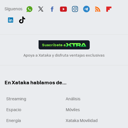
Síguenos
Wh
Twit
Fac
You
Inst
Tele
RSS
Flip
ats
ter
ebo
tub
agr
gra
boa
Link
Tikt
App
ok
e
am
m
rd
edI
ok
Suscríbete a
n
Apoya a Xataka y disfruta ventajas exclusivas
En Xataka hablamos de...
Streaming
Análisis
Espacio
Móviles
Energía
Xataka Movilidad