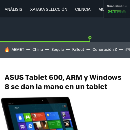
Suscríbete a
ANÁLISIS
XATAKA SELECCIÓN
CIENCIA
MOVILIDAD
HOY SE HABLA DE
AEMET
China
Sequía
Fallout
Generación Z
iP
ASUS Tablet 600, ARM y Windows
8 se dan la mano en un tablet