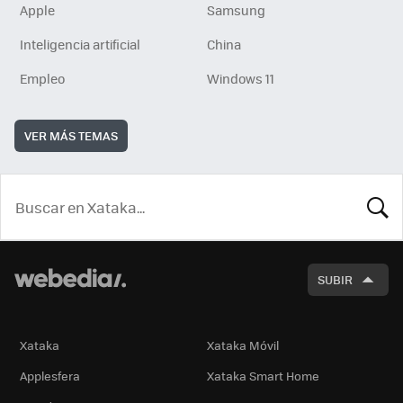
Apple
Samsung
Inteligencia artificial
China
Empleo
Windows 11
VER MÁS TEMAS
BUSCA
SUBIR
Xataka
Xataka Móvil
Applesfera
Xataka Smart Home