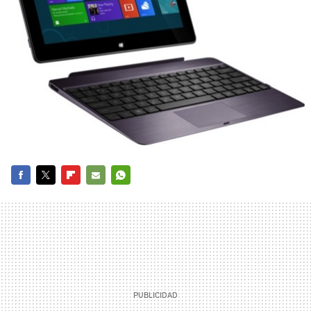
FACEBOOK
TWITTER
FLIPBOARD
E-
WHATSAPP
MAIL