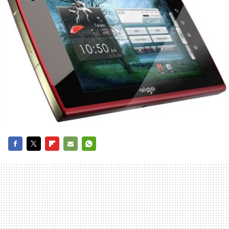
FACEBOOK
TWITTER
FLIPBOARD
E-
WHATSAPP
MAIL