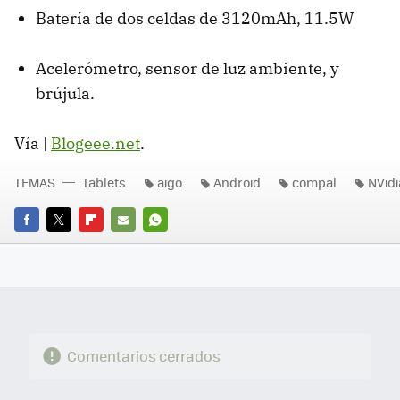
Batería de dos celdas de 3120mAh, 11.5W
Acelerómetro, sensor de luz ambiente, y
brújula.
Vía |
Blogeee.net
.
TEMAS
Tablets
aigo
Android
compal
NVidi
FACEBOOK
TWITTER
FLIPBOARD
E-
WHATSAPP
MAIL
Comentarios cerrados