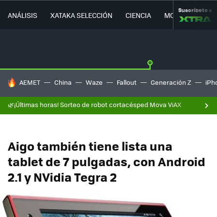
Suscríbete a
ANÁLISIS
XATAKA SELECCIÓN
CIENCIA
MOVILIDAD
HOY SE HABLA DE
AEMET
China
Waze
Fallout
Generación Z
iPh
🌿¡Últimas horas! Sorteo de robot cortacésped Mova ViAX
Aigo también tiene lista una
tablet de 7 pulgadas, con Android
2.1 y NVidia Tegra 2