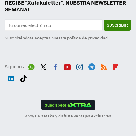
RECIBE "Xatakaletter", NUESTRA NEWSLETTER
SEMANAL
SUSCRIBIR
Suscribiéndote aceptas nuestra
política de privacidad
Síguenos
Wh
Twit
Fac
You
Inst
Tele
RSS
Flip
ats
ter
ebo
tub
agr
gra
boa
Link
Tikt
App
ok
e
am
m
rd
edI
ok
Suscríbete a
n
Apoya a Xataka y disfruta ventajas exclusivas